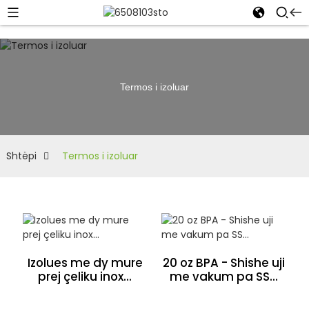
Termos i izoluar
Shtëpi
Termos i izoluar
Izolues me dy mure
20 oz BPA - Shishe uji
prej çeliku inox...
me vakum pa SS...