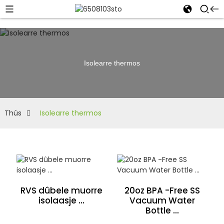
Isolearre thermos
Thús
Isolearre thermos
RVS dûbele muorre
20oz BPA -Free SS
isolaasje ...
Vacuum Water
Bottle ...