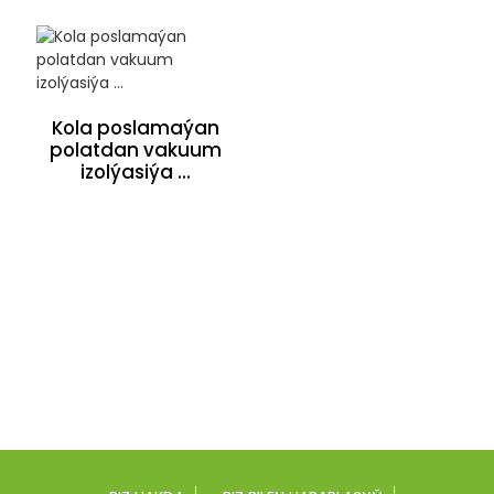
Kola poslamaýan
polatdan vakuum
izolýasiýa ...