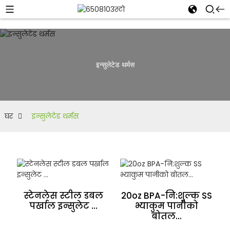
इन्सुलेटेड थर्मस
घर
इन्सुलेटेड थर्मस
स्टेनलेस स्टील डबल
20oz BPA-नि:शुल्क SS
पर्खाल इन्सुलेट ...
भ्याकुम पानीको
बोतल...