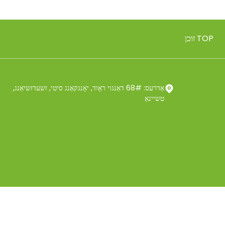
אַדרעס: 68# דאַנגוי ראָוד, יאָנגקאַנג סיטי, זשעדזשיאַנג,
טשיינאַ