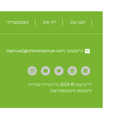
וואַקוום ינסולאַטע ...
וועגן אונז
רוף אונז
קאַסטאַמייזד
TOP זוכן
500 מל / 650 מל מעטאַל
ינסולאַטעד פוד פלאַס ...
20/25 oz ומבאַפלעקט שטאָל
בליצפּאָסט: toptrue2@chinatoptrue.com
שייקער פלאַש ...
24 אָז בלינג כאַנמייד
ריינסטאָונז ינסול ...
דרוקרעכט © 2023 כל הזכויות שמורות
סיטעמאַפּ
סיטעמאַפּטראַנס