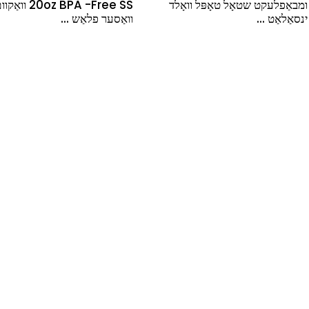
ָל טאָפּל וואָלד
20oz BPA -Free SS וואַקוום
קאָלאַ
וואַסער פלאַש ...
ינסאַלי