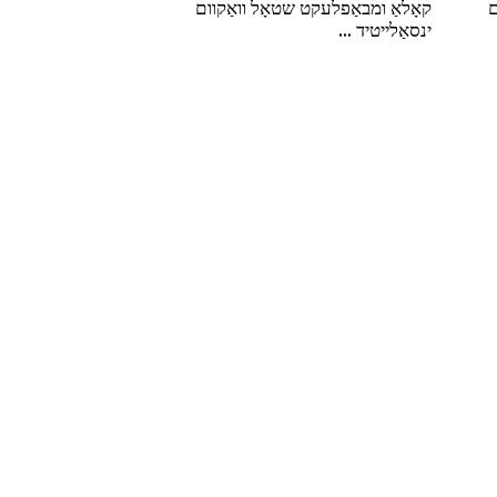
 ומבאַפלעקט שטאָל וואַקוום
יטיד ...