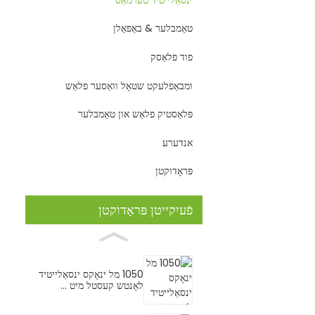
ומבאַפלעקט שטא
ינסאַלאַט ...
טאַמבלער & באַפאַלן
פוד פלאַסק
ומבאַפלעקט שטאָל וואַסער פלאַש
פּלאַסטיק פלאַש און טאַמבלער
אנדערע
פּראָדוקטן
פֿעיִקייטן פּראָדוקטן
1050 מל ינאָקס ינסאַלייטיד
לאָנטש קעסטל מיט ...