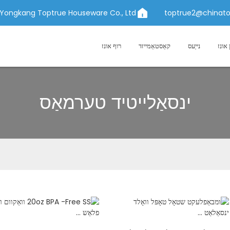
Yongkang Toptrue Houseware Co., Ltd.
topt
קאַסטאַמייזד
רוף אונז
סאַלייטיד טערמאַס