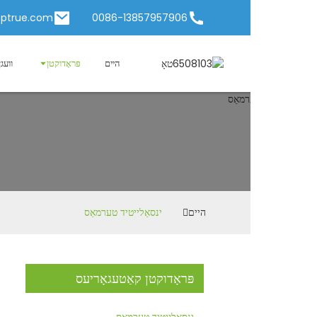
rue2@chinatoptrue.com
0086-13857957906
היים
פּראָדוקטן
וועגן אונז
נייַעס
ינ
היים
ינסאַלייטיד טערמאַס
פּראָדוקטן קאַטעגאָריעס
ינסאַלייטיד טערמאַס