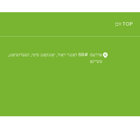
אַדרעס: 68# דאַנגוי ראָוד, יאָנגקאַנג סיטי, זשעדזשיאַנג,
טשיינאַ