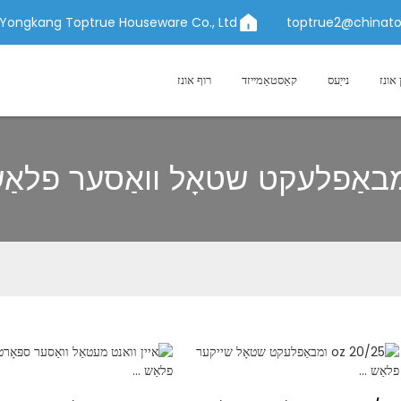
Yongkang Toptrue Houseware Co., Ltd.
topt
קאַסטאַמייזד
רוף אונז
קט שטאָל וואַסער פלאַש