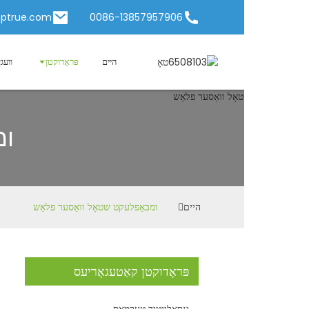
rue2@chinatoptrue.com
0086-13857957906
היים
פּראָדוקטן
וועגן אונז
נייַעס
ומבאַפלע
היים
ומבאַפלעקט שטאָל וואַסער פלאַש
פּראָדוקטן קאַטעגאָריעס
ינסאַלייטיד טערמאַס