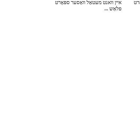
ואנט מעטאַל וואַסער ספּאָרט
...