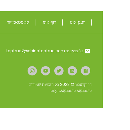
וואַקוום ינסולאַטע ...
וועגן אונז
רוף אונז
קאַסטאַמייזד
TOP זוכן
500 מל / 650 מל מעטאַל
ינסולאַטעד פוד פלאַס ...
20/25 oz ומבאַפלעקט שטאָל
בליצפּאָסט: toptrue2@chinatoptrue.com
שייקער פלאַש ...
24 אָז בלינג כאַנמייד
ריינסטאָונז ינסול ...
דרוקרעכט © 2023 כל הזכויות שמורות
סיטעמאַפּ
סיטעמאַפּטראַנס