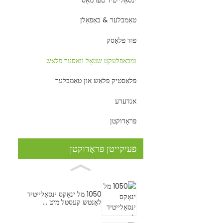
0/25
שייקער פלאַש .
טאַמבלער & באַפאַלן
פוד פלאַסק
ומבאַפלעקט שטאָל וואַסער פלאַש
פּלאַסטיק פלאַש און טאַמבלער
אנדערע
פּראָדוקטן
פֿעיִקייטן פּראָדוקטן
1050 מל ינאָקס ינסאַלייטיד
לאָנטש קעסטל מיט ...