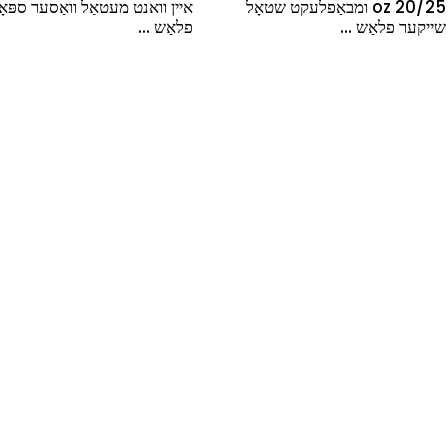
2 oz ומבאַפלעקט שטאָל
איין וואנט מעטאַל וואַסער ספּאָרט
איין ו
..
פלאַש ...
פלאַש 