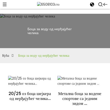
Боца за воду од нерђајућег
челика
Кућа
Боца за воду од нерђајућег челика
20/25 оз боца шејкера ​​
Метална боца за водене
од нерђајућег челика...
спортове са једним
зидом ...