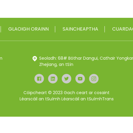
GLAOIGH ORAINN
SAINCHEAPTHA
CUARDA
m
Seoladh: 68# Bóthar Dangui, Cathair Yongka
Zhejiang, an tSín
Cóipcheart © 2023 Gach ceart ar cosaint
Léarscáil an tSuímh
Léarscáil an tSuímhTrans