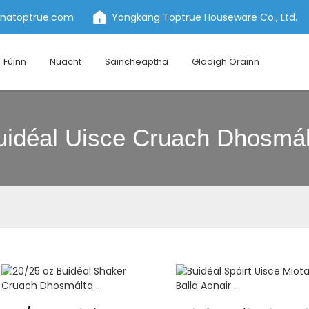
inatoptrue.com
Yongkang Toptrue Houseware Co., Ltd.
Fúinn
Nuacht
Saincheaptha
Glaoigh Orainn
uidéal Uisce Cruach Dhosmál