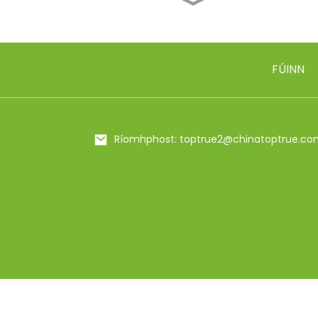
18/10 Inslithe Fholúis
Cruach Dhosmálta ...
FÚINN
500ml/650ml Flas Bia
Inslithe Miotail...
20/25 oz Buidéal Shaker
Ríomhphost: toptrue2@chinatoptrue.co
Cruach Dhosmálta ...
Insl Rhinestones
Lámhdhéanta 24oz
Bling...