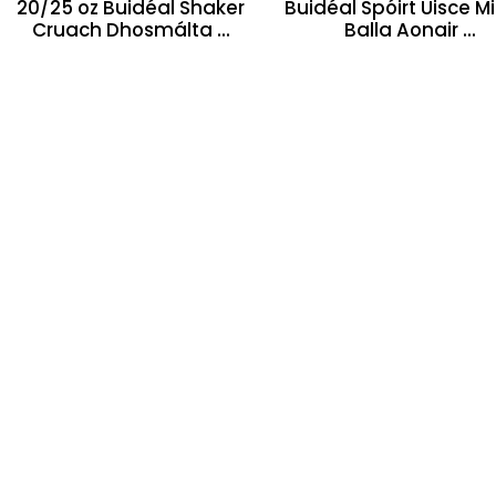
20/25 oz Buidéal Shaker
Buidéal Spóirt Uisce Mi
Cruach Dhosmálta ...
Balla Aonair ...