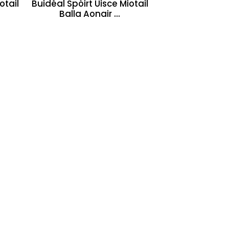
otail
Buidéal Spóirt Uisce Miotail
Balla Aonair ...