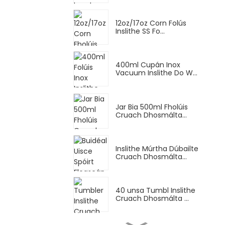
12oz/17oz Corn Folús
Inslithe SS Fo...
400ml Cupán Inox
Vacuum Inslithe Do W...
Jar Bia 500ml Fholúis
Cruach Dhosmálta...
Inslithe Múrtha Dúbailte
Cruach Dhosmálta...
40 unsa Tumbl Inslithe
Cruach Dhosmálta ...