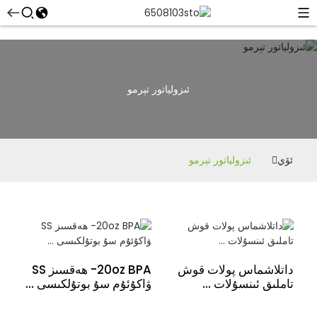
ئىزولياتور تېرمو
ئۆي
ئىزولياتور تېرمو
داتلاشماس پولات قوش
20oz BPA- ھەقسىز SS
تاملىق ئىنسۇلات ...
ۋاكۇئۇم سۇ بوتۇلكىسى ...