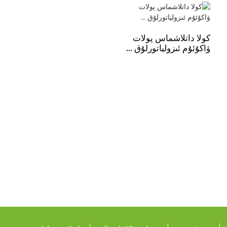
كولا داتلاشماس پولات
ۋاكۇئۇم ئىزولياتورلۇق ...