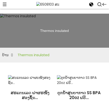
Thermos insulated
ບ້ານ
Thermos insulated
ສະແຕນເລດ ຝາຜະໜັງ
ຕຸກນ້ຳສູນຍາກາດ SS BPA
ສອງຊັ້ນ...
20oz ຟຣີ...