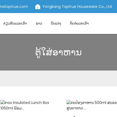
inatoptrue.com
Yongkang Toptrue Houseware Co., Ltd.
ກ່ຽວ​ກັບ​ພວກ​ເຮົາ
ຂ່າວ
ປັບແຕ່ງ
ຕິດ​ຕໍ່​ພວກ​ເຮົາ
ຕູ້ໃສ່ອາຫານ