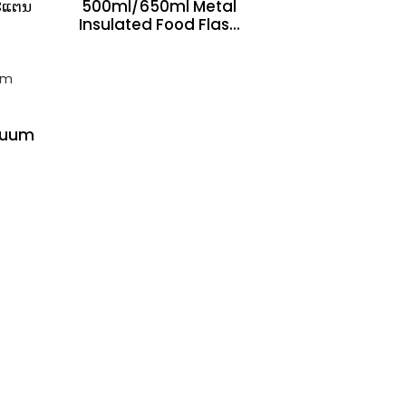
ະແຕນ
500ml/650ml Metal
Insulated Food Flas...
acuum