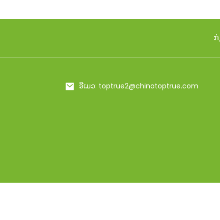
ສູນຍາກາດ Insulate ...
ກ່
500ml/650ml Metal
Insulated Food Flas...
ຕຸກນ້ຳສະແຕນເລດ 20/25
ອີເມວ: toptrue2@chinatoptrue.com
ອໍສ...
24oz Bling ເຮັດດ້ວຍມື
Rhinestones Insul ...