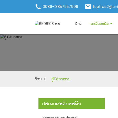
0086-13857957906
toptrue2@ch
ບ້ານ
ຜະລິດຕະພັນ
ບ້ານ
ຕູ້ໃສ່ອາຫານ
ປະເພດຜະລິດຕະພັນ
Thermos insulated