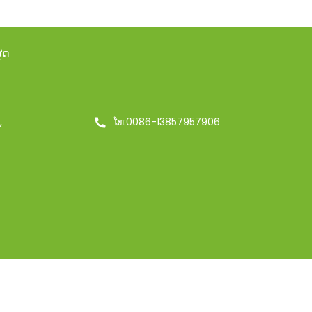
ຸດ
,
ໂທ:0086-13857957906