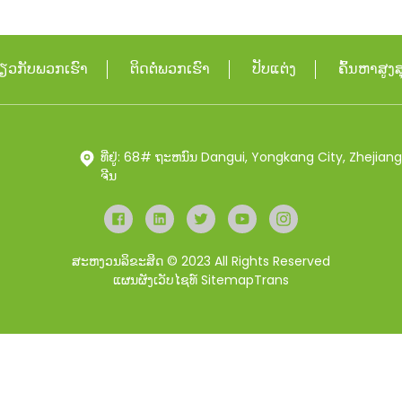
ຽວ​ກັບ​ພວກ​ເຮົາ
ຕິດ​ຕໍ່​ພວກ​ເຮົາ
ປັບແຕ່ງ
ຄົ້ນຫາສູງສ
ທີ່ຢູ່: 68# ຖະຫນົນ Dangui, Yongkang City, Zhejiang
ຈີນ
ສະຫງວນລິຂະສິດ © 2023 All Rights Reserved
ແຜນຜັງເວັບໄຊທ໌
SitemapTrans