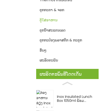
ຕຸກກະຕາ & ຈອກ
ຕູ້ໃສ່ອາຫານ
ຕຸກນ້ຳສະແຕນເລດ
ຕຸກກະປ໋ອງພລາສຕິກ & ກະຕຸກ
ອື່ນໆ
ຜະລິດຕະພັນ
ຜະລິດຕະພັນທີ່ໂດດເດັ່ນ
Inox Insulated Lunch
Box 1050ml ພ້ອມ...