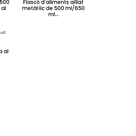
 500
Flascó d'aliments aïllat
 al
metàl·lic de 500 ml/650
ml...
a al