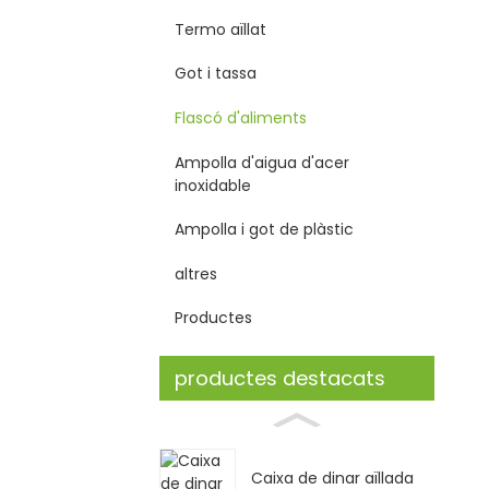
Termo aïllat
Got i tassa
Flascó d'aliments
Ampolla d'aigua d'acer
inoxidable
Ampolla i got de plàstic
altres
Productes
productes destacats
Caixa de dinar aïllada