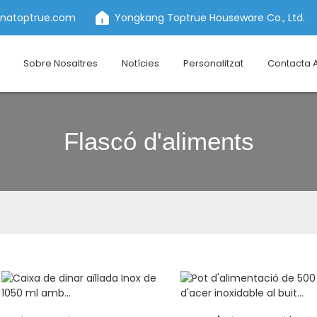
inatoptrue.com
Yongkang Toptrue Houseware Co., Ltd.
Sobre Nosaltres
Notícies
Personalitzat
Contacta 
Flascó d'aliments