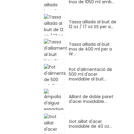
Inox de 1050 ml amb...
Tassa aïllada al buit de
12 oz / 17 oz SS per a...
Tassa aïllada al buit
Inox de 400 ml per a
W...
Pot d'alimentació de
500 ml d'acer
inoxidable al buit...
Aïllant de doble paret
d'acer inoxidable...
Got aïllat d'acer
inoxidable de 40 oz...