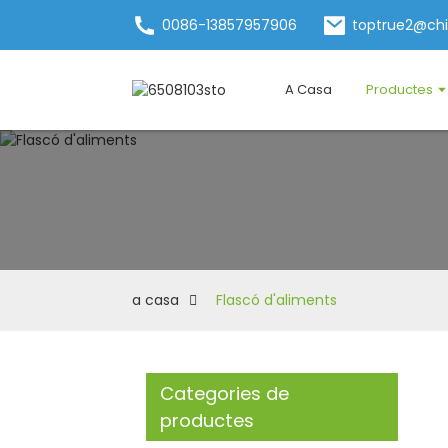
0086-13857957906
toptrue2@ch
A Casa
Productes
a casa
Flascó d'aliments
Categories de
productes