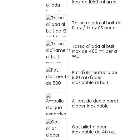
Inox de 1050 ml amb...
Tassa aïllada al buit de
12 oz / 17 oz SS per a...
Tassa aïllada al buit
Inox de 400 ml per a
W...
Pot d'alimentació de
500 ml d'acer
inoxidable al buit...
Aïllant de doble paret
d'acer inoxidable...
Got aïllat d'acer
inoxidable de 40 oz...