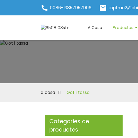
0086-13857957906
toptrue2@ch
A Casa
Productes
a casa
Got i tassa
Categories de
productes