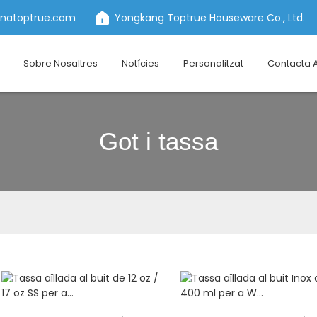
inatoptrue.com
Yongkang Toptrue Houseware Co., Ltd.
Sobre Nosaltres
Notícies
Personalitzat
Contacta 
Got i tassa