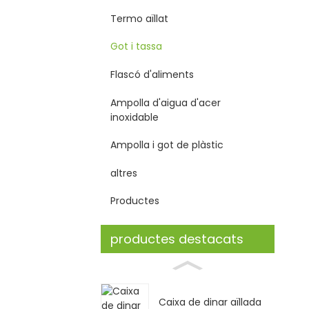
Termo aïllat
Got i tassa
Flascó d'aliments
Ampolla d'aigua d'acer
inoxidable
Ampolla i got de plàstic
altres
Productes
productes destacats
Caixa de dinar aïllada