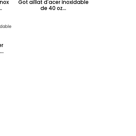
Inox
Got aïllat d'acer inoxidable
.
de 40 oz...
er
..