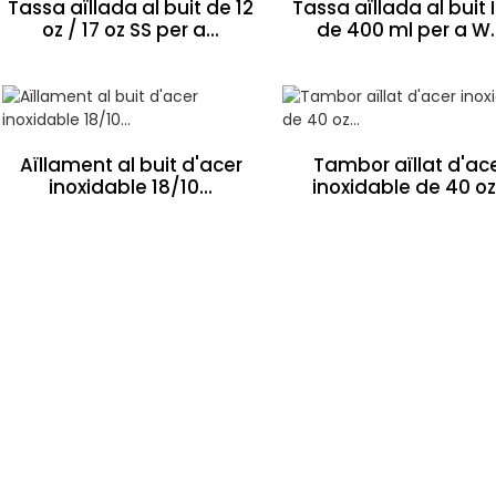
Tassa aïllada al buit de 12
Tassa aïllada al buit 
oz / 17 oz SS per a...
de 400 ml per a W..
Aïllament al buit d'acer
Tambor aïllat d'ac
inoxidable 18/10...
inoxidable de 40 oz.