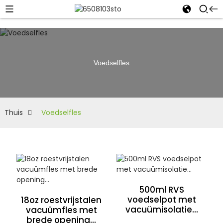
Voedselfles
Thuis
Voedselfles
500ml RVS
voedselpot met
18oz roestvrijstalen
vacuümisolatie...
vacuümfles met
brede opening...