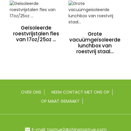
Geïsoleerde
roestvrijstalen fles
Grote
van 17oz/25oz ...
vacuümgeïsoleerde
lunchbox van
roestvrij staal...
OVER ONS
NEEM CONTACT MET ONS OP
OP MAAT GEMAAKT
E-mail: toptrue2@chinatoptrue.com