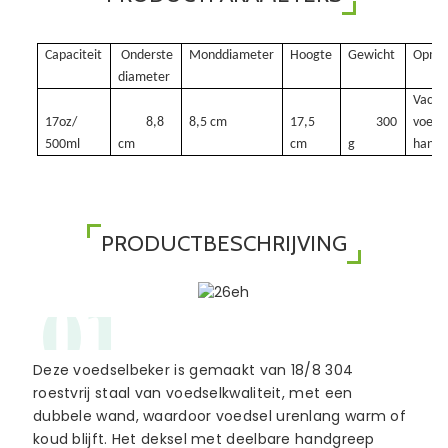
Capaciteit
Onderste
Monddiameter
Hoogte
Gewicht
Opmer
diameter
Vacuü
17oz/
8,8
8,5 cm
17,5
300
voedse
500ml
cm
cm
g
handv
PRODUCTBESCHRIJVING
01
Deze voedselbeker is gemaakt van 18/8 304
roestvrij staal van voedselkwaliteit, met een
dubbele wand, waardoor voedsel urenlang warm of
koud blijft. Het deksel met deelbare handgreep