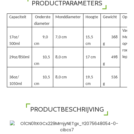
PRODUCTPARAMETERS
Capaciteit
Onderste
Monddiameter
Hoogte
Gewicht
Opmer
diameter
Vacuüm
17oz/
9,0
7,0 cm
15,5
368
Met de
500ml
cm
cm
g
opvou
roestvr
lepel 
29oz/850ml
10,5
8,0 cm
17 cm
498
cm
g
36oz/
10,5
8,0 cm
19,5
536
1050ml
cm
cm
g
PRODUCTBESCHRIJVING