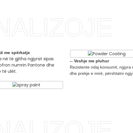
NALIZOJE
jë me spërkatje
a në të gjitha ngjyrat sipas
-- Veshje me pluhur
 ofron numrin Pantone dhe
Rezistente ndaj konsumit, ngjyra
 të ulët.
dhe prekje e mirë, përshtatni ngjy
NALIZOJE