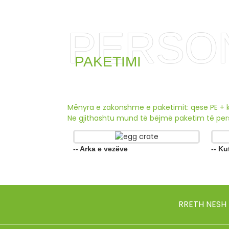
PERSO
PAKETIMI
Mënyra e zakonshme e paketimit: qese PE + k
Ne gjithashtu mund të bëjmë paketim të pers
-- Arka e vezëve
-- Ku
RRETH NESH