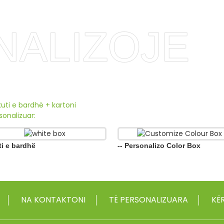
NALIZOJE
uti e bardhë + kartoni
onalizuar:
ti e bardhë
-- Personalizo Color Box
NA KONTAKTONI
TË PERSONALIZUARA
KËR