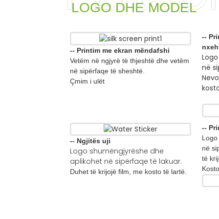
LOGO DHE MODEL
-- Pr
nxeh
-- Printim me ekran mëndafshi
Logo
Vetëm në ngjyrë të thjeshtë dhe vetëm
në s
në sipërfaqe të sheshtë.
Nevoj
Çmim i ulët
kosto
-- Pr
Logo 
-- Ngjitës uji
në si
Logo shumëngjyrëshe dhe
të kr
aplikohet në sipërfaqe të lakuar.
Kosto
Duhet të krijojë film, me kosto të lartë.