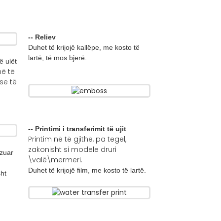
-- Reliev
Duhet të krijojë kallëpe, me kosto të
lartë, të mos bjerë.
ë ulët
në të
se të
-- Printimi i transferimit të ujit
Printim në të gjithë, pa tegel,
zakonisht si modele druri
izuar
\valë\mermeri.
Duhet të krijojë film, me kosto të lartë.
sht