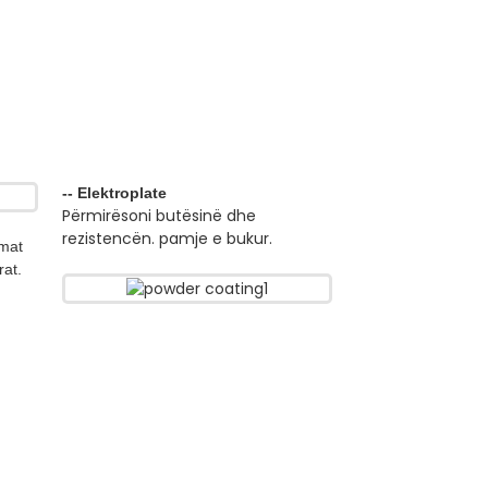
-- Elektroplate
Përmirësoni butësinë dhe
rezistencën. pamje e bukur.
 mat
rat.