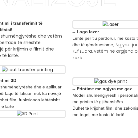
intimi i transferimit të
tësisë
-- Logo lazer
 shumëngjyrëshe dhe vetëm
Lehtë për t'u përdorur, me kosto t
ipërfaqe të sheshtë.
Ngjyrat ja
dhe të qëndrueshme,
ë për krijimin e filmit dhe
kufizuara, vetëm në argjend o
 të lartë.
zezë
intimi 3D
shumëngjyrëshe dhe e aplikuar
-- Printime me ngjyra me gaz
përfaqe të lakuar, nuk ka nevojë
Modeli shumëngjyrësh i personal
ijohet film, funksionon lehtësisht.
me printim të gjithanshëm.
 e larte
Duhet të krijohet film, dhe zakoni
me tegel, me kosto të lartë