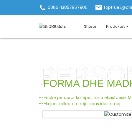
0086-13857957906
toptrue2@ch
Shtëpi
Produktet
PERSO
FORMA DHE MADH
---duke përdorur kallëpet tona ekzistuese, 
---krijoni kallëpe të reja sipas idesë tuaj