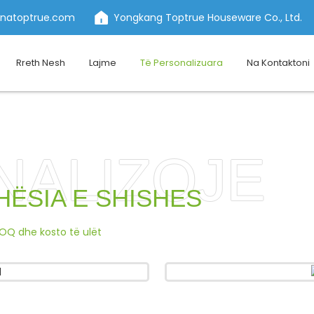
inatoptrue.com
Yongkang Toptrue Houseware Co., Ltd.
Rreth Nesh
Lajme
Të Personalizuara
Na Kontaktoni
NALIZOJE
ËSIA E SHISHES
MOQ dhe kosto të ulët