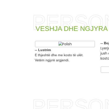
PERSO
VESHJA DHE NGJYRA
-- Bo
Lyerj
-- Lustrim
jush
E thjeshtë dhe me kosto të ulët.
kosto
Vetëm ngjyrë argjendi.
PERSO