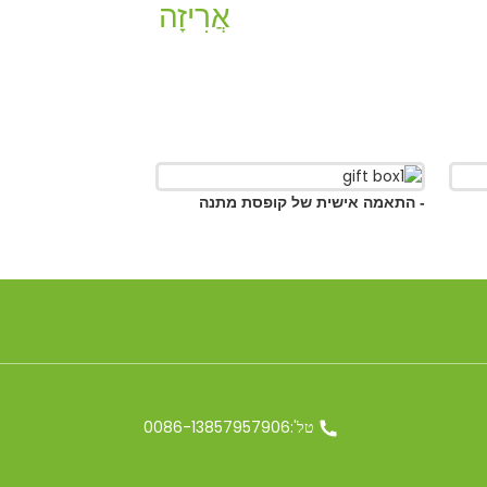
אֲרִיזָה
מה אישית של קופסת מתנה
טל':0086-13857957906