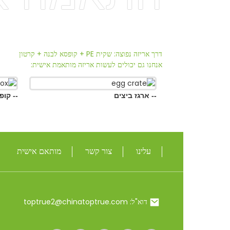
דרך אריזה נפוצה: שקית PE + קופסא לבנה + קרטון
אנחנו גם יכולים לעשות אריזה מותאמת אישית:
-- ארגז ביצים
-- קופסה לבנה
עלינו
צור קשר
מותאם אישית
חיפוש למעלה
דוא"ל: toptrue2@chinatoptrue.com