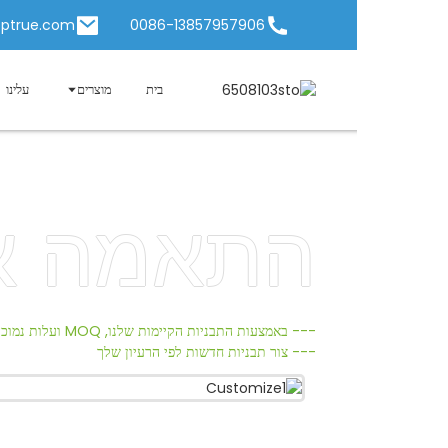
rue2@chinatoptrue.com
0086-13857957906
בית
מוצרים
עלינו
חֲדָשׁוֹת
התאמה איש
--- באמצעות התבניות הקיימות שלנו, MOQ ועלות נמוכה
--- צור תבניות חדשות לפי הרעיון שלך