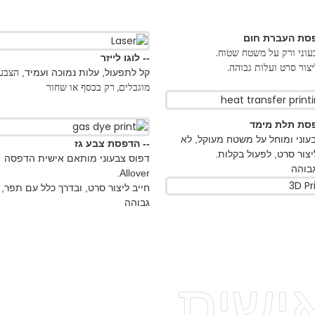
ם
-- הב
טח שטוח.
חייב ל
-- לוגו לייזר
בוהה.
הצבעים
קל לתפעול, עלות נמוכה ועמיד,
מוגבלים, רק בכסף או שחור
-- הד
הדפסה 
 משטח מעוקל, לא
-- הדפסת צבע גז
דפוסי 
ל בקלות.
דפוס צבעוני מותאם אישית הדפסה
חייב ל
Allover.
חייב ליצור סרט, ובדרך כלל עם תפר, עלות
גבוהה
ית