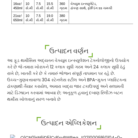
16oz/
10
7.5
15.5
360
વેક્યુમ ઇન્સ્યુલેટેડ,
450ml
સે.મી
સે.મી
સે.મી
ગ્રામ
ઢાંકણ સાથે, ફોલ્ડિંગ ss ચમચી
21oz/
10
7.5
19.0
380
650ml
સે.મી
સે.મી
સે.મી
ગ્રામ
ઉત્પાદન વર્ણન
આ ફૂડ થર્મોસિસ અદ્યતન વેક્યૂમ ઇન્સ્યુલેશન ટેક્નોલોજીનો ઉપયોગ
કરે છે જે તમારા ખોરાકને 12 કલાક સુધી ગરમ અને 24 કલાક સુધી ઠંડું
રાખે છે, ખાતરી કરે છે કે તમારું ભોજન સંપૂર્ણ તાપમાન પર રહે છે.
ઉચ્ચ-ગુણવત્તાવાળા 304 સ્ટેનલેસ સ્ટીલ અને BPA-મુક્ત પ્લાસ્ટિકના
ઢાંકણાથી તૈયાર કરાયેલ, અમારા ખાદ્ય જાર ટકાઉપણું અને સલામતી
માટે ડિઝાઇન કરવામાં આવ્યા છે; અનુકૂળ હવાનું દબાણ રિલીઝ બટન
થર્મોસ ખોલવાનું સરળ બનાવે છે
ઉત્પાદન એપ્લિકેશન