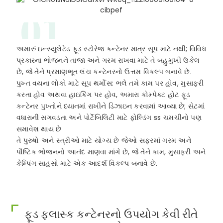
01
અમારું ઇન્સ્યુલેટેડ ફૂડ સ્ટોરેજ કન્ટેનર માત્ર સૂપ માટે નથી; વિવિધ
પ્રકારના ભોજનને તાજા અને ગરમ રાખવા માટે તે બહુમુખી ઉકેલ
છે, જે તેને પ્રમાણભૂત લંચ કન્ટેનરનો ઉત્તમ વિકલ્પ બનાવે છે.
પુખ્ત વયના લોકો માટે સૂપ થર્મોસ: ભલે તમે કામ પર હોવ, મુસાફરી
કરતા હોવ અથવા હાઇકિંગ પર હોવ, અમારા કોમ્પેક્ટ હોટ ફૂડ
કન્ટેનર પુખ્તોને ધ્યાનમાં રાખીને ડિઝાઇન કરવામાં આવ્યા છે; સેટમાં
વધારાની સગવડતા અને પોર્ટેબિલિટી માટે ફોલ્ડિંગ ss ચમચીનો પણ
સમાવેશ થાય છે
તે પુરુષો અને સ્ત્રીઓ માટે યોગ્ય છે જેઓ સફરમાં ગરમ ​​અને
પૌષ્ટિક ભોજનનો આનંદ માણવા માંગે છે, જે તેને કામ, મુસાફરી અને
કેમ્પિંગ સાહસો માટે એક આદર્શ વિકલ્પ બનાવે છે.
ફૂડ ફ્લાસ્ક કન્ટેનરનો ઉપયોગ કેવી રીતે