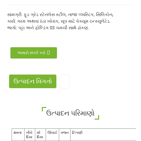
સામગ્રી: ફૂડ ગ્રેડ સ્ટેનલેસ સ્ટીલ, તાજા પ્લાસ્ટિક, સિલિકોન,
કાર્ય: ગરમ અથવા ઠંડા ખોરાક, સૂપ માટે વેક્યૂમ ઇન્સ્યુલેટેડ.
ભાગો: પટ્ટા અને ફોલ્ડિંગ SS ચમચી સાથે ઢાંકણ.
અમારો સંપર્ક કરો
ઉત્પાદન વિગતો
ઉત્પાદન પરિમાણો
ક્ષમતા
નીચે
મોં
ઊંચાઈ
વજન
ટિપ્પણી
દિયા
દિયા