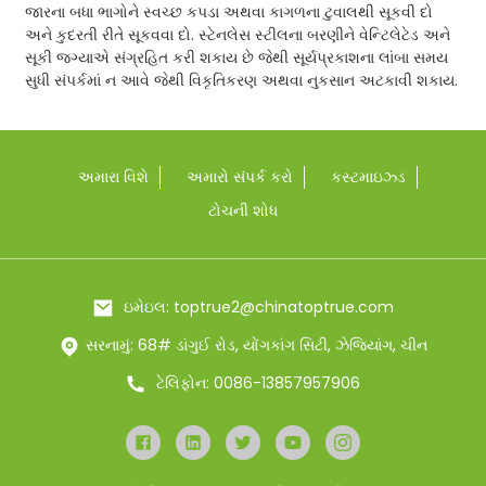
જારના બધા ભાગોને સ્વચ્છ કપડા અથવા કાગળના ટુવાલથી સૂકવી દો
અને કુદરતી રીતે સૂકવવા દો. સ્ટેનલેસ સ્ટીલના બરણીને વેન્ટિલેટેડ અને
સૂકી જગ્યાએ સંગ્રહિત કરી શકાય છે જેથી સૂર્યપ્રકાશના લાંબા સમય
સુધી સંપર્કમાં ન આવે જેથી વિકૃતિકરણ અથવા નુકસાન અટકાવી શકાય.
અમારા વિશે
અમારો સંપર્ક કરો
કસ્ટમાઇઝ્ડ
ટોચની શોધ
ઇમેઇલ: toptrue2@chinatoptrue.com
સરનામું: 68# ડાંગુઈ રોડ, યોંગકાંગ સિટી, ઝેજિયાંગ, ચીન
ટેલિફોન: 0086-13857957906