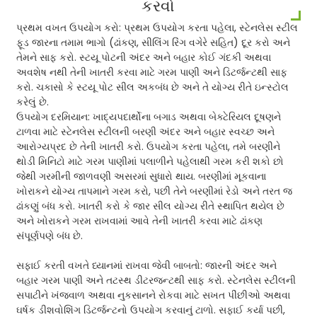
કરવો
પ્રથમ વખત ઉપયોગ કરો: પ્રથમ ઉપયોગ કરતા પહેલા, સ્ટેનલેસ સ્ટીલ
ફૂડ જારના તમામ ભાગો (ઢાંકણ, સીલિંગ રિંગ વગેરે સહિત) દૂર કરો અને
તેમને સાફ કરો. સ્ટયૂ પોટની અંદર અને બહાર કોઈ ગંદકી અથવા
અવશેષ નથી તેની ખાતરી કરવા માટે ગરમ પાણી અને ડિટર્જન્ટથી સાફ
કરો. ચકાસો કે સ્ટયૂ પોટ સીલ અકબંધ છે અને તે યોગ્ય રીતે ઇન્સ્ટોલ
કરેલું છે.
ઉપયોગ દરમિયાન: ખાદ્યપદાર્થોના બગાડ અથવા બેક્ટેરિયલ દૂષણને
ટાળવા માટે સ્ટેનલેસ સ્ટીલની બરણી અંદર અને બહાર સ્વચ્છ અને
આરોગ્યપ્રદ છે તેની ખાતરી કરો. ઉપયોગ કરતા પહેલા, તમે બરણીને
થોડી મિનિટો માટે ગરમ પાણીમાં પલાળીને પહેલાથી ગરમ કરી શકો છો
જેથી ગરમીની જાળવણી અસરમાં સુધારો થાય. બરણીમાં મૂકવાના
ખોરાકને યોગ્ય તાપમાને ગરમ કરો, પછી તેને બરણીમાં રેડો અને તરત જ
ઢાંકણું બંધ કરો. ખાતરી કરો કે જાર સીલ યોગ્ય રીતે સ્થાપિત થયેલ છે
અને ખોરાકને ગરમ રાખવામાં આવે તેની ખાતરી કરવા માટે ઢાંકણ
સંપૂર્ણપણે બંધ છે.
સફાઈ કરતી વખતે ધ્યાનમાં રાખવા જેવી બાબતો: જારની અંદર અને
બહાર ગરમ પાણી અને તટસ્થ ડીટરજન્ટથી સાફ કરો. સ્ટેનલેસ સ્ટીલની
સપાટીને ખંજવાળ અથવા નુકસાનને રોકવા માટે સખત પીંછીઓ અથવા
ઘર્ષક ડીશવોશિંગ ડિટર્જન્ટનો ઉપયોગ કરવાનું ટાળો. સફાઈ કર્યા પછી,