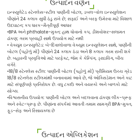
ઉત્પાદન વર્ણન
ઇન્સ્યુલેટેડ સ્ટેનલેસ-સ્ટીલ પાણીની બોટલ, ડબલ-વોલ ઇન્સ્યુલેશન
પીણાંને 24 કલાક સુધી ઠંડુ રાખે છે; સફાઈ અને બરફ ઉમેરવા માટે વિશાળ
ઉદઘાટન; કપ ધારક-મૈત્રીપૂર્ણ આધાર
•BPA અને phthalate-મુક્ત; હાથ ધોવાનો કપ, ડીશવોશર-સલામત
ઢાંકણ; ગરમ પ્રવાહી સાથે ઉપયોગ માટે નથી
• વેક્યૂમ ઇન્સ્યુલેટેડ: બે-દિવાલોવાળા વેક્યૂમ ઇન્સ્યુલેશન સાથે, પાણીની
બોટલ (પહોળું મોં) પીણાંને 24 કલાક ઠંડા અને 8 કલાક ગરમ રાખી શકે
છે. બહારની પ્રવૃત્તિઓ માટે પરફેક્ટ, જેમ કે કેમ્પિંગ, ડ્રાઇવિંગ, બીચ
વગેરે.
•18/8 સ્ટેનલેસ સ્ટીલ: પાણીની બોટલ (પહોળું મોં) પ્રીમિયમ ઉચ્ચ ગ્રેડ
18/8 સ્ટેનલેસ સ્ટીલમાંથી બનાવવામાં આવે છે, જે ઓક્સિડેશન અને કાટ
માટે સંપૂર્ણપણે પ્રતિરોધક છે. વધુ ટકાઉ અને વયસ્કો અને બાળકો માટે
યોગ્ય.
•વિશ્વસનીય ઉપયોગ: પાણીની બોટલ અને બદલવાના ઢાંકણા લીક-પ્રૂફ
અને સ્વેટ-પ્રૂફ છે. પીણાંના સંપર્કમાં આવતી તમામ સામગ્રી BPA-મુક્ત,
ફૂડ-સેફ અને રિસાયક્લા છે
ઉત્પાદન એપ્લિકેશન