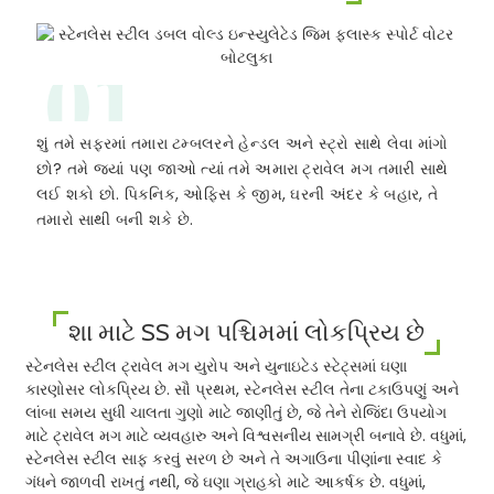
01
શું તમે સફરમાં તમારા ટમ્બલરને હેન્ડલ અને સ્ટ્રો સાથે લેવા માંગો
છો? તમે જ્યાં પણ જાઓ ત્યાં તમે અમારા ટ્રાવેલ મગ તમારી સાથે
લઈ શકો છો. પિકનિક, ઓફિસ કે જીમ, ઘરની અંદર કે બહાર, તે
તમારો સાથી બની શકે છે.
શા માટે SS મગ પશ્ચિમમાં લોકપ્રિય છે
સ્ટેનલેસ સ્ટીલ ટ્રાવેલ મગ યુરોપ અને યુનાઇટેડ સ્ટેટ્સમાં ઘણા
કારણોસર લોકપ્રિય છે. સૌ પ્રથમ, સ્ટેનલેસ સ્ટીલ તેના ટકાઉપણું અને
લાંબા સમય સુધી ચાલતા ગુણો માટે જાણીતું છે, જે તેને રોજિંદા ઉપયોગ
માટે ટ્રાવેલ મગ માટે વ્યવહારુ અને વિશ્વસનીય સામગ્રી બનાવે છે. વધુમાં,
સ્ટેનલેસ સ્ટીલ સાફ કરવું સરળ છે અને તે અગાઉના પીણાંના સ્વાદ કે
ગંધને જાળવી રાખતું નથી, જે ઘણા ગ્રાહકો માટે આકર્ષક છે. વધુમાં,