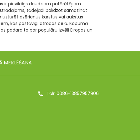
s ir pievilcīgs daudziem patērētājiem.
 pārstrādājams, tādējādi palīdzot samazināt
 uzturēt dzērienus karstus vai aukstus
u tiem, kas pastāvīgi atrodas ceļā. Kopumā
ības padara to par populāru izvēli Eiropas un
Ā MEKLĒŠANA
Tālr.:0086-13857957906