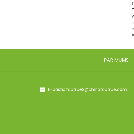
t
T
v
i
n
A
PAR MUMS
E-pasts: toptrue2@chinatoptrue.com