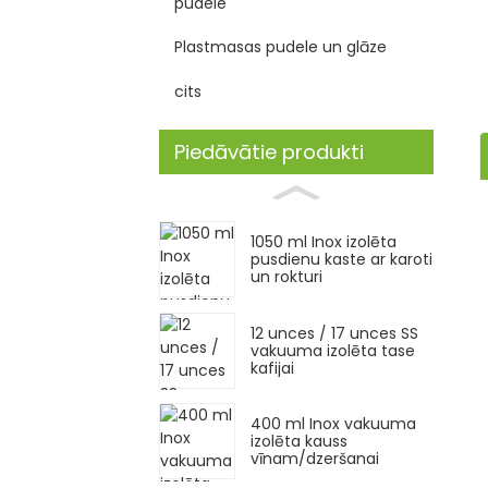
pudele
Plastmasas pudele un glāze
cits
Piedāvātie produkti
1050 ml Inox izolēta
pusdienu kaste ar karoti
un rokturi
12 unces / 17 unces SS
vakuuma izolēta tase
kafijai
400 ml Inox vakuuma
izolēta kauss
vīnam/dzeršanai