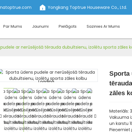
inatoptrue.com
Yongkang Toptrue Houseware Co., Ltd.
Par Mums
Jaunumi
Pielāgots
Sazinies Ar Mums
pudele ar nerūsējošā tērauda dubultsienu, izolētu sporta zāles k
Sporta 
Loading...
Loading...
tērauda
zāles k
Materiāls: 
Vakuuma iz
un karstu 1
Pieņemiet 