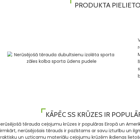
PRODUKTA PIELIET
V
r
l
s
KĀPĒC SS KRŪZES IR POPUL
erūsējošā tērauda ceļojumu krūzes ir populāras Eiropā un Amerika
irmkārt, nerūsējošais tērauds ir pazīstams ar savu izturību un i
raktisku un uzticamu materiālu ceļojumu krūzēm ikdienas lietošana