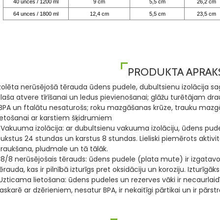
40 unces / 1200 ml
9 cm
5,5 cm
26,2 cm
64 unces / 1800 ml
12,4 cm
5,5 cm
23,5 cm
PRODUKTA APRAK
zolēta nerūsējošā tērauda ūdens pudele, dubultsienu izolācija s
laša atvere tīrīšanai un ledus pievienošanai; glāžu turētājam d
BPA un ftalātu nesaturošs; roku mazgāšanas krūze, trauku mazg
ietošanai ar karstiem šķidrumiem
 Vakuuma izolācija: ar dubultsienu vakuuma izolāciju, ūdens pud
ukstus 24 stundas un karstus 8 stundas. Lieliski piemērots akti
raukšana, pludmale un tā tālāk.
18/8 nerūsējošais tērauds: ūdens pudele (plata mute) ir izgatav
ērauda, ​​kas ir pilnībā izturīgs pret oksidāciju un koroziju. Iztu
Uzticama lietošana: ūdens pudeles un rezerves vāki ir necaurlaidīg
askarē ar dzērieniem, nesatur BPA, ir nekaitīgi pārtikai un ir pārst