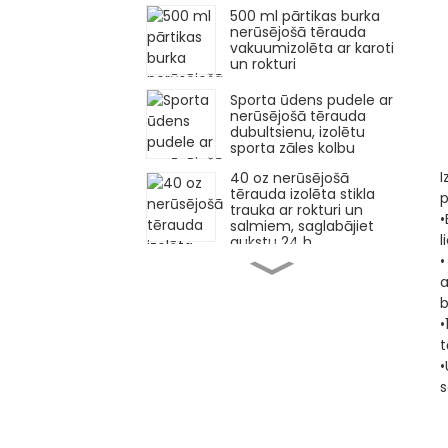
500 ml pārtikas burka
nerūsējošā tērauda
vakuumizolēta ar karoti
un rokturi
Sporta ūdens pudele ar
nerūsējošā tērauda
dubultsienu, izolētu
sporta zāles kolbu
I
40 oz nerūsējošā
tērauda izolēta stikla
p
trauka ar rokturi un
•
salmiem, saglabājiet
l
aukstu 24 h
•
18/10 Nerūsējošā
a
tērauda vakuumizolēta
b
Mate krūze ar vāku
•
t
500 ml/650 ml metāla
•
izolēts pārtikas kolbas
s
trauks bērniem
20/25 unces nerūsējošā