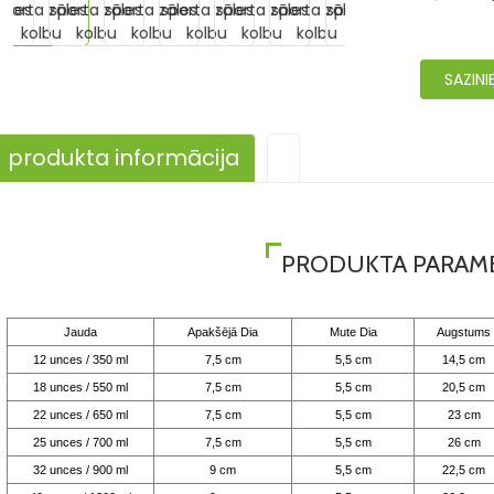
SAZIN
produkta informācija
PRODUKTA PARAM
Jauda
Apakšējā Dia
Mute Dia
Augstums
12 unces / 350 ml
7,5 cm
5,5 cm
14,5 cm
18 unces / 550 ml
7,5 cm
5,5 cm
20,5 cm
22 unces / 650 ml
7,5 cm
5,5 cm
23 cm
25 unces / 700 ml
7,5 cm
5,5 cm
26 cm
32 unces / 900 ml
9 cm
5,5 cm
22,5 cm