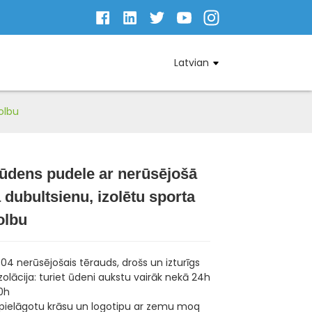
Latvian
olbu
ūdens pudele ar nerūsējošā
Loading...
Loading...
Loading...
Loading...
 dubultsienu, izolētu sporta
olbu
304 nerūsējošais tērauds, drošs un izturīgs
olācija: turiet ūdeni aukstu vairāk nekā 24h
0h
pielāgotu krāsu un logotipu ar zemu moq