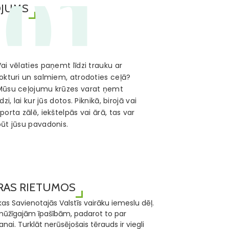
01
OJUMS
ai vēlaties paņemt līdzi trauku ar
okturi un salmiem, atrodoties ceļā?
Mūsu ceļojumu krūzes varat ņemt
īdzi, lai kur jūs dotos. Piknikā, birojā vai
porta zālē, iekštelpās vai ārā, tas var
būt jūsu pavadonis.
ĀRAS RIETUMOS
s Savienotajās Valstīs vairāku iemeslu dēļ.
lgmūžīgajām īpašībām, padarot to par
i. Turklāt nerūsējošais tērauds ir viegli