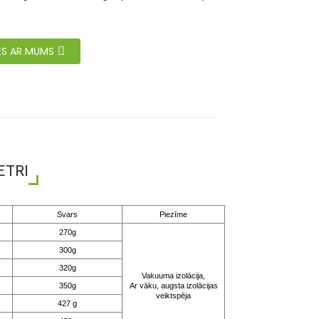
IES AR MUMS
ETRI
Svars
Piezīme
270g
300g
320g
Vakuuma izolācija,
350g
Ar vāku, augsta izolācijas
veiktspēja
427 g