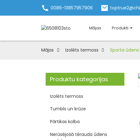
0086-13857957906
toptrue2@ch
Mājas
Produkti
Mājas
Izolēts termoss
Sporta ūdens 
Produktu kategorijas
Loading...
Loading...
Izolēts termoss
Tumbls un krūze
Pārtikas kolba
Nerūsējošā tērauda ūdens