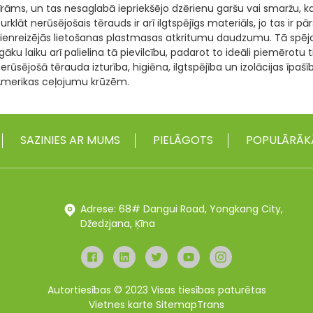
īrāms, un tas nesaglabā iepriekšējo dzērienu garšu vai smaržu, ka
urklāt nerūsējošais tērauds ir arī ilgtspējīgs materiāls, jo tas ir
ienreizējās lietošanas plastmasas atkritumu daudzumu. Tā spēja
lgāku laiku arī palielina tā pievilcību, padarot to ideāli piemērot
erūsējošā tērauda izturība, higiēna, ilgtspējība un izolācijas īpaš
merikas ceļojumu krūzēm.
SAZINIES AR MUMS
PIELĀGOTS
POPULĀRĀK
Adrese: 68# Dangui Road, Yongkang City,
Džedzjana, Ķīna
Autortiesības © 2023 Visas tiesības paturētas
Vietnes karte
SitemapTrans