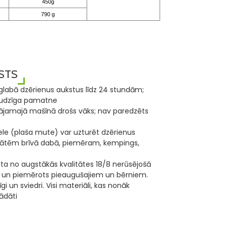
450g
790 g
STS
aglabā dzērienus aukstus līdz 24 stundām;
raudzīga pamatne
ājamajā mašīnā drošs vāks; nav paredzēts
ele (plaša mute) var uzturēt dzērienus
vitātēm brīvā dabā, piemēram, kempings,
ota no augstākās kvalitātes 18/8 nerūsējošā
rīgāks un piemērots pieaugušajiem un bērniem.
i un sviedri. Visi materiāli, kas nonāk
rādāti