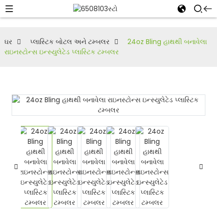
ઘર
પ્લાસ્ટિક બોટલ અને ટમ્બલર
24oz Bling હાથથી બનાવેલા
રાઇનસ્ટોન્સ ઇન્સ્યુલેટેડ પ્લાસ્ટિક ટમ્બલર