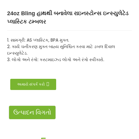
24oz Bling હાથથી બનાવેલા રાઇનસ્ટોન્સ ઇન્સ્યુલેટેડ
પ્લાસ્ટિક ટમ્બલર
1. સામગ્રી: AS પ્લાસ્ટિક, BPA મુક્ત.
2. કાર્ય: ઘનીકરણ મુક્ત બાહ્ય સુનિશ્ચિત કરવા માટે ડબલ દિવાલ
ઇન્સ્યુલેટેડ.
3. લોગો અને રંગો: કસ્ટમાઇઝ્ડ લોગો અને રંગો સ્વીકારો.
અમારો સંપર્ક કરો
ઉત્પાદન વિગતો