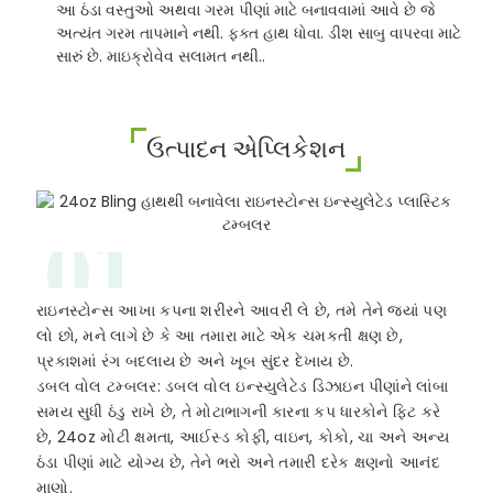
આ ઠંડા વસ્તુઓ અથવા ગરમ પીણાં માટે બનાવવામાં આવે છે જે
અત્યંત ગરમ તાપમાને નથી. ફક્ત હાથ ધોવા. ડીશ સાબુ વાપરવા માટે
સારું છે. માઇક્રોવેવ સલામત નથી..
ઉત્પાદન એપ્લિકેશન
01
રાઇનસ્ટોન્સ આખા કપના શરીરને આવરી લે છે, તમે તેને જ્યાં પણ
લો છો, મને લાગે છે કે આ તમારા માટે એક ચમકતી ક્ષણ છે,
પ્રકાશમાં રંગ બદલાય છે અને ખૂબ સુંદર દેખાય છે.
ડબલ વોલ ટમ્બલર: ડબલ વોલ ઇન્સ્યુલેટેડ ડિઝાઇન પીણાંને લાંબા
સમય સુધી ઠંડુ રાખે છે, તે મોટાભાગની કારના કપ ધારકોને ફિટ કરે
છે, 24oz મોટી ક્ષમતા, આઈસ્ડ કોફી, વાઇન, કોકો, ચા અને અન્ય
ઠંડા પીણાં માટે યોગ્ય છે, તેને ભરો અને તમારી દરેક ક્ષણનો આનંદ
માણો.