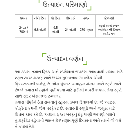
ઉત્પાદન પરિમાણો
ક્ષમતા
નીચે દિયા
મોં દિયા
ઊંચાઈ
વજન
ટિપ્પણી
સ્ટ્રો સાથે ડબલ
24oz /
9.5
6.8 સે.મી
24 સે.મી
270 ગ્રામ
પ્લાસ્ટિકની દિવાલ
700ml
સે.મી
સ્ટડેડ કપ
ઉત્પાદન વર્ણન
આ કપમાં તમારા ડ્રિંક અને સ્પ્લેશના સંપર્કમાં આવવાથી બચવા માટે
સ્ક્રુ ટાઇટ ઢાંકણ સાથે ઉચ્ચ ગુણવત્તાવાળા બ્લેક એબી
ક્રિસ્ટલ્સથી બનેલું છે. એક ગુંબજ અવાહક ઢાંકણ અને સ્ટ્રો સાથે.
છેલ્લે તમારા ધોરણોને પૂર્ણ કરવા માટે ફરીથી વાપરી શકાય તેવા સ્ટ્રો
સાથે સુંદર બેડાઝલ્ડ ટમ્બલર.
તમારા પીણાંને ઠંડા રાખવાનું રહસ્ય ડબલ દિવાલમાં છે, જે આઇસ
કોફીના કપની જેમ પરફેક્ટ છે, સવારની સ્મૂધી અને જ્યુસ માટે
ઉત્તમ કામ કરે છે, અથવા ફક્ત બરફનું ઠંડુ પાણી આપણે બધાને
હાઇડ્રેટેડ રહેવાની જરૂર છે? તણાવપૂર્ણ દિવસના અંતે તમને જે ગમે
તે કપમાં રેડો.