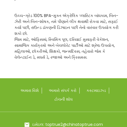
ઉચ્ચ-ગ્રેડ 100% BPA-મુક્ત એક્રેલિક પ્લાસ્ટિક બાંધકામ, બિન-
ઝેરી અને બિન-શોષક, તમે પીણાને લીક થવાથી રોકવા માટે, સફાઈ
કર્યા પછી, રાઉન્ડ ઢાંકણની ડિઝાઇન પછી તેનો વારંવાર ઉપયોગ કરી
શકો છો.
જિમ માટે, ઓફિસમાં, સ્વિમિંગ પૂલ, દરિયાઈ મુસાફરી વેકેશન,
સામાજિક કાર્યક્રમો અને બેચલોરેટ પાર્ટીઓ માટે શ્રેષ્ઠ ઉપયોગ,
મહિલાઓ, છોકરીઓ, શિક્ષકો, જન્મદિવસ, તહેવારો જેમ કે
વેલેન્ટાઈન ડે, મધર્સ ડે, રજાઓ અને ક્રિસમસ.
અમારા વિશે
અમારો સંપર્ક કરો
કસ્ટમાઇઝ્ડ
ટોચની શોધ
ઇમેઇલ: toptrue2@chinatoptrue.com