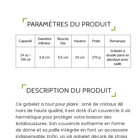
PARAMÈTRES DU PRODUIT
Diamètre
Bouche
Capacité
Hauteur
Poids
Remarque
inférieur
Dia
Gobelet à
24 oz /
double paroi en
6,8 cm
9,5 cm
24 cm
270 g
700 ml
plastique avec
paille
DESCRIPTION DU PRODUIT
Ce gobelet a tout pour plaire : orné de cristaux AB
noirs de haute qualité, il est doté d'un couvercle à vis
hermétique pour protéger votre boisson des
éclaboussures. Son couvercle isotherme en forme
de dôme et sa paille intégrée en font un accessoire
indispensable. Enfin, un joli gobelet décoré de strass