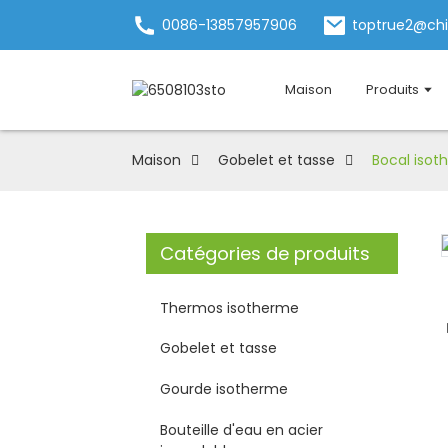
0086-13857957906
toptrue2@ch
Maison
Produits
Maison
Gobelet et tasse
Bocal isoth
Catégories de produits
Loading...
Loading...
Thermos isotherme
Gobelet et tasse
Gourde isotherme
Bouteille d'eau en acier