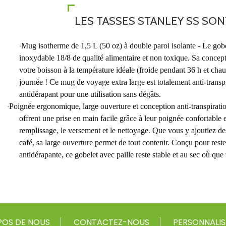
LES TASSES STANLEY SS SO
Mug isotherme de 1,5 L (50 oz) à double paroi isolante - Le go
·
inoxydable 18/8 de qualité alimentaire et non toxique. Sa concept
votre boisson à la température idéale (froide pendant 36 h et chau
journée ! Ce mug de voyage extra large est totalement anti-trans
antidérapant pour une utilisation sans dégâts.
Poignée ergonomique, large ouverture et conception anti-transpirati
·
offrent une prise en main facile grâce à leur poignée confortable e
remplissage, le versement et le nettoyage. Que vous y ajoutiez de
café, sa large ouverture permet de tout contenir. Conçu pour rester
antidérapante, ce gobelet avec paille reste stable et au sec où que 
POS DE NOUS
CONTACTEZ-NOUS
PERSONNALIS