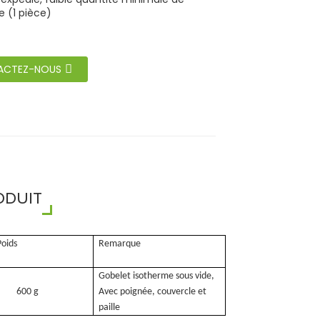
(1 pièce)
ACTEZ-NOUS
ODUIT
Poids
Remarque
Gobelet isotherme sous vide,
600 g
Avec poignée, couvercle et
paille