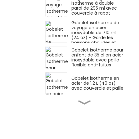
isotherme à double
paroi de 295 ml avec
couvercle à rabat
Gobelet isotherme de
voyage en acier
inoxydable de 710 ml
(24 oz) - Garde les
boissons chaudes et
froides
Gobelet isotherme pour
enfant de 35 cl en acier
inoxydable avec paille
flexible anti-fuites
Gobelet isotherme en
acier de 1,2 L (40 oz)
avec couvercle et paille
Gobelet isotherme en
inox de 1,2 L avec
couvercle étanche et
paille
Gobelet isotherme en
acier inoxydable de 1,2 L
(40 oz) avec paille et