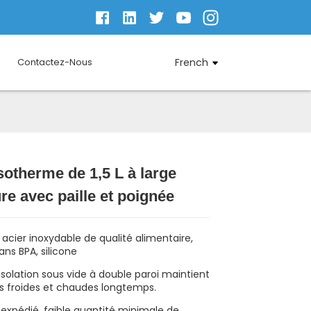
Contactez-Nous
French
sotherme de 1,5 L à large
Loading...
Loading...
Loading...
Loading...
re avec paille et poignée
 acier inoxydable de qualité alimentaire,
ans BPA, silicone
 l'isolation sous vide à double paroi maintient
ns froides et chaudes longtemps.
 expédié, faible quantité minimale de