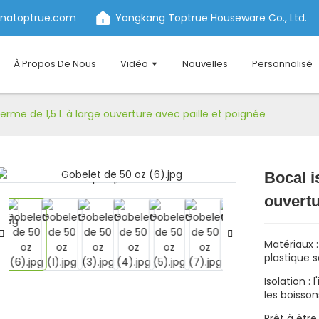
inatoptrue.com
Yongkang Toptrue Houseware Co., Ltd.
À Propos De Nous
Vidéo
Nouvelles
Personnalisé
erme de 1,5 L à large ouverture avec paille et poignée
Bocal i
Loading...
Loading...
ouvertu
Matériaux :
plastique s
Isolation :
les boisso
Prêt à être