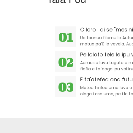
O loʻo i ai se "mesinia
01
Ua taunuu filemu le Autumn. Ina ua uma timuga e lua o le ta
matua
Pe loloto tele le ipu 
02
Aemaise lava tagata e m
fiafia e faʻaoga ipu vai in
le ala.
E fa'afefea ona fuful
03
Matou te iloa uma lava o
olaga i aso uma, pe i le 
ona latou maua ai se vev