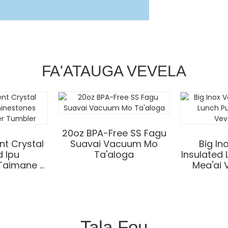
FA'ATAUGA VEVELA
20oz BPA-Free SS Fagu
nt Crystal
Suavai Vacuum Mo
Big I
 Ipu
Ta'aloga
Insulated
aimane ...
Mea'ai V
Tala Fou