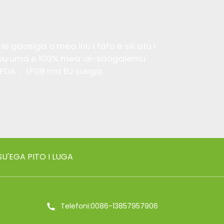
 gaosiga o mea inu i fafo e sili atu i
i latou uma e 100% meaʻai-saogalemu
 FDA 、LFGB ma EU suega.
SU'EGA PITO I LUGA
Telefoni:0086-13857957906