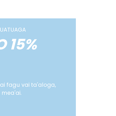
TUATUAGA
O 15%
ai fagu vai ta'aloga,
 mea'ai.