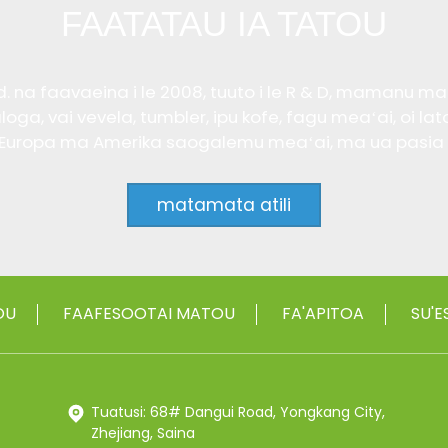
FAATATAU IA TATOU
na faavaeina i le 2008, tuuto i le R & D, mamanu ma le
aʻaloga, vai vevela, tumbler, ipu kofe, fagu meaʻai, o
a Europa ma Amerika saogalemu meaʻai, ma ua pasia
matamata atili
OU
FAAFESOOTAI MATOU
FA'APITOA
SU'E
Tuatusi: 68# Dangui Road, Yongkang City,
Zhejiang, Saina