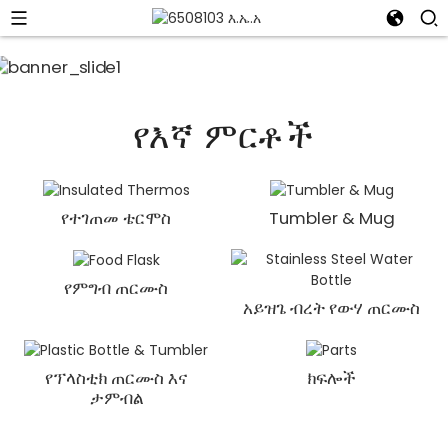
የእኛ ምርቶች
የተገጠመ ቴርሞስ
Tumbler & Mug
የምግብ ጠርሙስ
አይዝጌ ብረት የውሃ ጠርሙስ
የፕላስቲክ ጠርሙስ እና
ክፍሎች
ታምብል