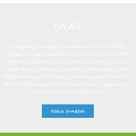
ስለ እኛ
Yongkang Toptrue Houseware Co., Ltd በ 2008
የተቋቋመው ለ R&D ፣ለመንደፍ እና ለቤት ውጭ የመጠጥ ዕቃዎችን
ለማምረት ከ350 በላይ ምርቶች ነው። የስፖርት ውሃ ጠርሙስ፣
ቫክዩም ቴርሞስ፣ ታምፕለር፣ የቡና ማሰሮ፣ የምግብ ፍላሽ፣ ሁሉም
100% ለምግብ-አስተማማኝ ደረጃ ያላቸው፣ የአውሮፓ እና የአሜሪካ
የምግብ ደህንነት መስፈርቶችን ያሟሉ እና የኤፍዲኤ፣ ኤልኤፍጂቢ እና
የአውሮፓ ህብረት ፈተናን ያለፉ ናቸው።
የበለጠ ይመልከቱ