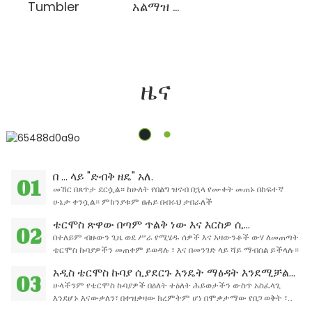
Tumbler
አልማዝ ...
ዜና
በ ... ላይ "ድብቅ ዘዴ" አለ.
01
መኸር በጸጥታ ደርሷል። ከሁለት የበልግ ዝናብ በኋላ የሙቀት መጠኑ በከፍተኛ
ሁኔታ ቀንሷል። ምክንያቱም ፀሐይ በብሩህ ታበራለች
ቴርሞስ ጽዋው በጣም ጥልቅ ነው እና እርስዎ ሲ...
02
በተለይም ብዙውን ጊዜ ወደ ሥራ የሚሄዱ ሰዎች እና አዛውንቶች ውሃ ለመጠጣት
ቴርሞስ ኩባያዎችን መጠቀም ይወዳሉ ፣ እና በመንገድ ላይ ሻይ ማብሰል ይችላሉ።
አዲስ ቴርሞስ ኩባያ ሲያደርጉ እንዴት ማፅዳት እንደሚቻል...
03
ሁላችንም የቴርሞስ ኩባያዎች በዕለት ተዕለት ሕይወታችን ውስጥ አስፈላጊ
እንደሆኑ እናውቃለን፣ በቀዝቃዛው ክረምትም ሆነ በሞቃታማው የበጋ ወቅት ፣
ተስማሚ የመጠጥ ሙቀት ሊሰጡን ይችላሉ።