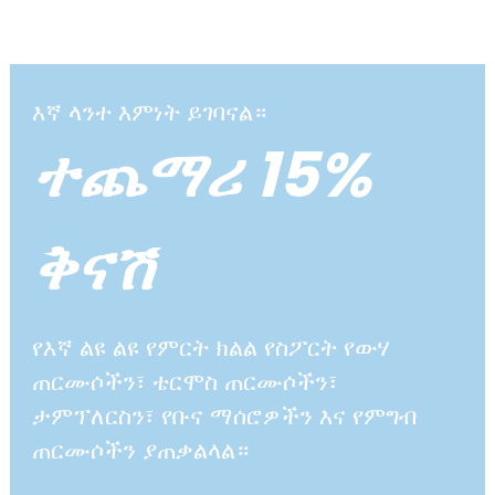
እኛ ላንተ እምነት ይገባናል።
ተጨማሪ 15%
ቅናሽ
የእኛ ልዩ ልዩ የምርት ክልል የስፖርት የውሃ
ጠርሙሶችን፣ ቴርሞስ ጠርሙሶችን፣
ታምፕለርስን፣ የቡና ማሰሮዎችን እና የምግብ
ጠርሙሶችን ያጠቃልላል።