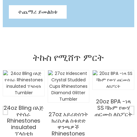
ተጨማሪ ይመልከቱ
ትኩስ የሚሸጥ ምርት
20oz BPA -ነጻ
24oz Bling በእጅ
SS ቫኩም የውሃ
የተሰራ
27oz አይሪድሰንት
ጠርሙስ ለስፖርት
Rhinestones
ክሪስታል ስቱድድ
insulated
ዋንጫዎች
ፕላስቲክ
Rhinestones