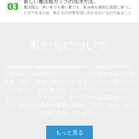
新しい魔法瓶カップの洗浄方法...
03
魔法瓶は、寒い冬でも暑い夏でも、飲み物を適切な温度に保つこ
とができるため、私たちの日常生活に欠かせないものであること
は誰もが知っています。
私たちについて
Yongkang Toptrue Houseware Co., Ltd.は2008年に
設立され、350種類以上のアウトドア用飲料容器の研究
開発、設計、製造に専念しています。スポーツ用ウォー
ターボトル、真空魔法瓶、タンブラー、コーヒーポッ
ト、フードフラスコなど、すべて100%食品安全グレー
ドで、欧米の食品安全基準に準拠し、FDA、LFGB、EUの
試験に合格しています。
もっと見る