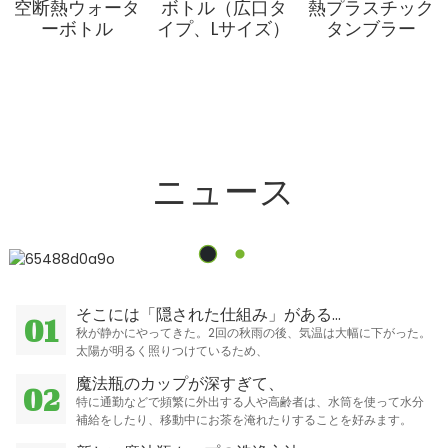
空断熱ウォータ
ボトル（広口タ
熱プラスチック
ーボトル
イプ、Lサイズ）
タンブラー
ニュース
そこには「隠された仕組み」がある…
01
秋が静かにやってきた。2回の秋雨の後、気温は大幅に下がった。
太陽が明るく照りつけているため、
魔法瓶のカップが深すぎて、
02
特に通勤などで頻繁に外出する人や高齢者は、水筒を使って水分
補給をしたり、移動中にお茶を淹れたりすることを好みます。