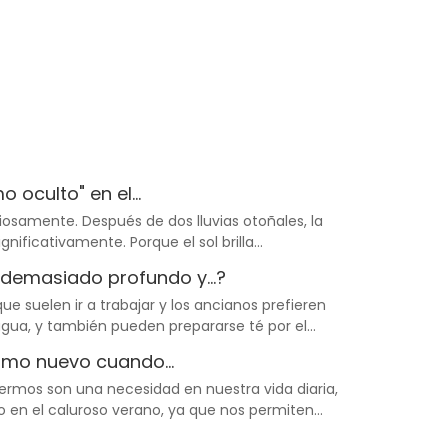
 oculto" en el...
ciosamente. Después de dos lluvias otoñales, la
nificativamente. Porque el sol brilla
 demasiado profundo y...?
ue suelen ir a trabajar y los ancianos prefieren
gua, y también pueden prepararse té por el
rmo nuevo cuando...
rmos son una necesidad en nuestra vida diaria,
o o en el caluroso verano, ya que nos permiten
as a la temperatura adecuada.