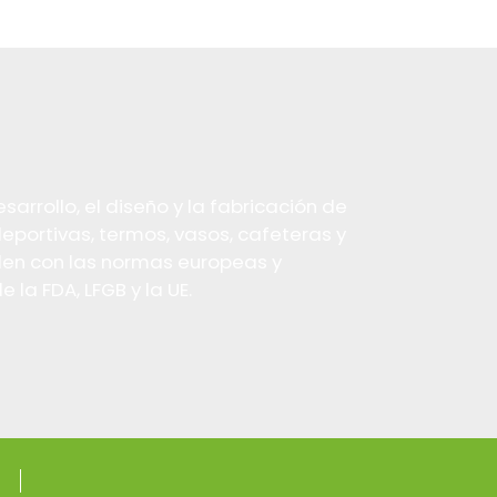
arrollo, el diseño y la fabricación de
deportivas, termos, vasos, cafeteras y
plen con las normas europeas y
la FDA, LFGB y la UE.