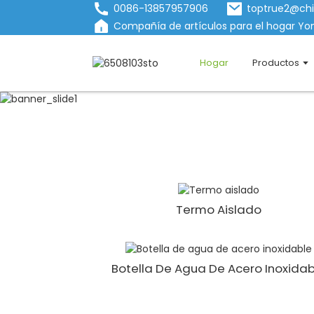
0086-13857957906
toptrue2@ch
Compañía de artículos para el hogar Yon
Hogar
Productos
Termo Aislado
Botella De Agua De Acero Inoxidab