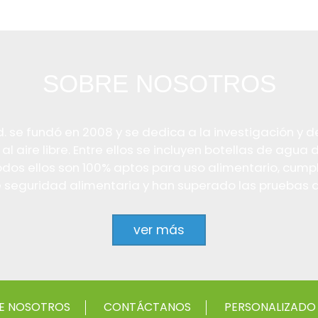
SOBRE NOSOTROS
se fundó en 2008 y se dedica a la investigación y des
aire libre. Entre ellos se incluyen botellas de agua 
odos ellos son 100% aptos para uso alimentario, cum
eguridad alimentaria y han superado las pruebas de 
ver más
E NOSOTROS
CONTÁCTANOS
PERSONALIZADO