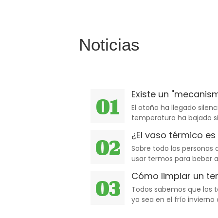
Noticias
Existe un "mecanismo
01
El otoño ha llegado silen
temperatura ha bajado sig
intensamente.
¿El vaso térmico es
02
Sobre todo las personas q
usar termos para beber a
camino.
Cómo limpiar un te
03
Todos sabemos que los te
ya sea en el frío inviern
mantener nuestras bebid