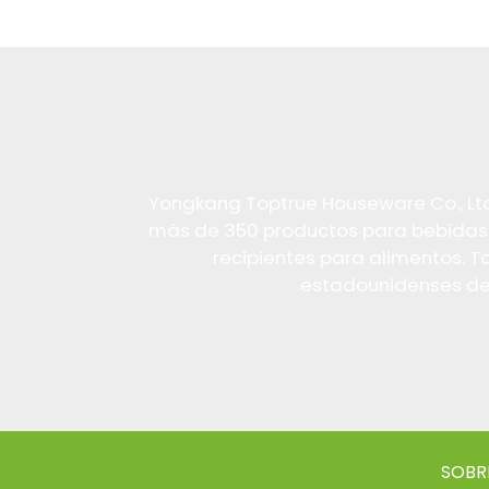
Yongkang Toptrue Houseware Co., Ltd. 
más de 350 productos para bebidas al 
recipientes para alimentos. T
estadounidenses de s
SOBR