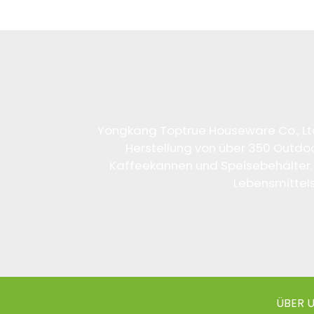
Yongkang Toptrue Houseware Co., Lt
Herstellung von über 350 Outdo
Kaffeekannen und Speisebehälter. 
Lebensmittels
ÜBER 