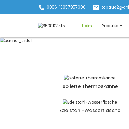
0086-13857957906
toptrue2@ch
Heim
Produkte
Isolierte Thermoskanne
Edelstahl-Wasserflasche