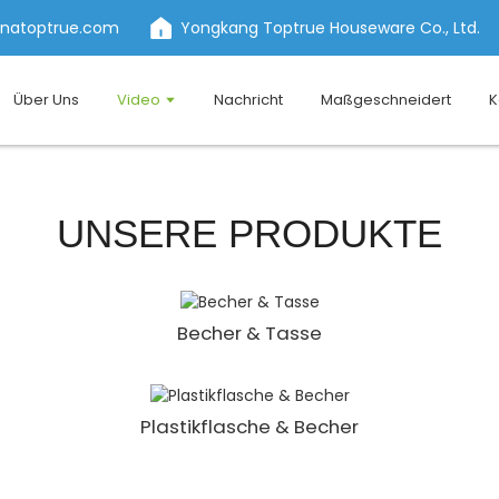
inatoptrue.com
Yongkang Toptrue Houseware Co., Ltd.
Über Uns
Video
Nachricht
Maßgeschneidert
K
UNSERE PRODUKTE
Becher & Tasse
Plastikflasche & Becher