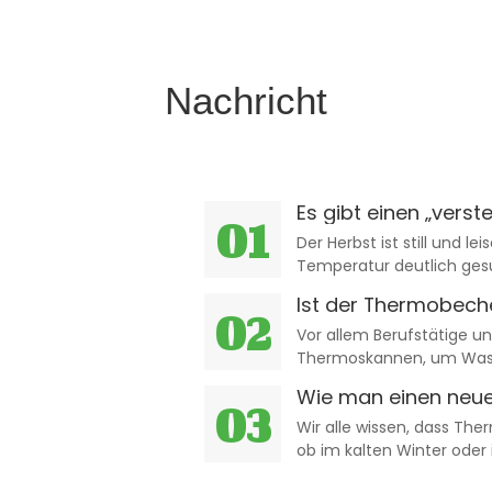
Nachricht
Es gibt einen „vers
01
Der Herbst ist still und 
Temperatur deutlich gesu
Ist der Thermobecher
02
benutzen?
Vor allem Berufstätige u
Thermoskannen, um Wasse
Tee zubereiten.
Wie man einen neue
03
ihn benutzt...
Wir alle wissen, dass The
ob im kalten Winter oder
der passenden Temperat