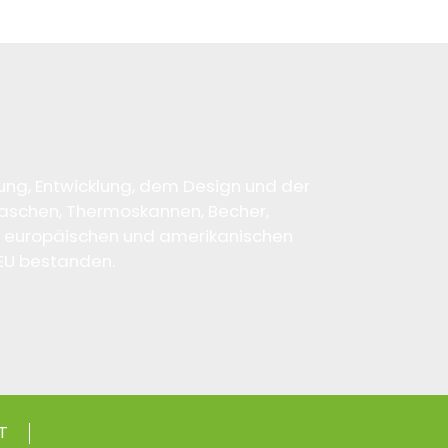
ng, Entwicklung, dem Design und der
laschen, Thermoskannen, Becher,
en europäischen und amerikanischen
 EU bestanden.