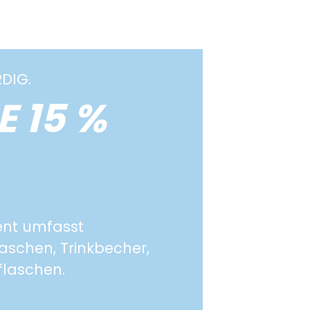
DIG.
 15 %
ment umfasst
aschen, Trinkbecher,
flaschen.