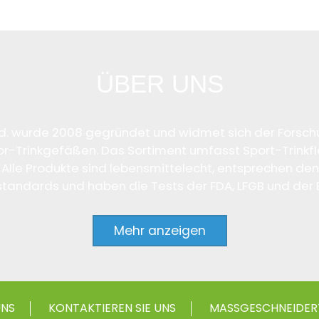
ÜBER UNS
d. wurde 2008 gegründet und widmet sich der Forschu
or-Trinkgefäßen. Das Sortiment umfasst Sport-Trinkf
Alle Produkte sind lebensmittelecht, entsprechen d
tandards und haben die Tests der FDA, LFGB und der
Mehr anzeigen
UNS
KONTAKTIEREN SIE UNS
MASSGESCHNEIDERT