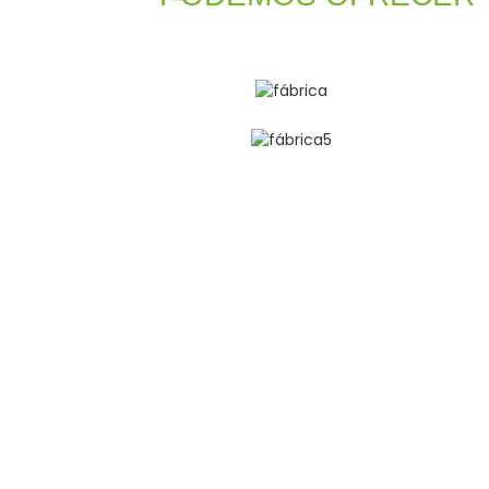
¿LIST
Bienvenidos a Yongkang Toptru
esforzamos constanteme