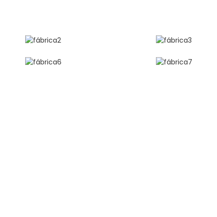
O PARA APRENDE
e Houseware Co., Ltd. Acogemos con entusiasmo 
nte por superar las expectativas con productos 