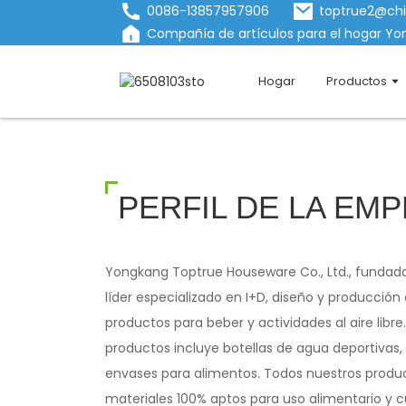
0086-13857957906
toptrue2@ch
Compañía de artículos para el hogar Yon
Hogar
Productos
PERFIL DE LA EM
Yongkang Toptrue Houseware Co., Ltd., fundada
líder especializado en I+D, diseño y producción
productos para beber y actividades al aire lib
productos incluye botellas de agua deportivas,
envases para alimentos. Todos nuestros produ
materiales 100% aptos para uso alimentario y 