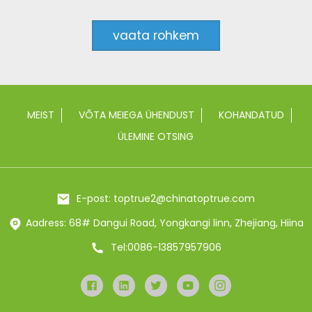
vaata rohkem
MEIST
VÕTA MEIEGA ÜHENDUST
KOHANDATUD
ÜLEMINE OTSING
E-post: toptrue2@chinatoptrue.com
Aadress: 68# Dangui Road, Yongkangi linn, Zhejiang, Hiina
Tel:0086-13857957906