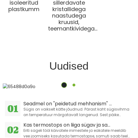
isoleeritud
sillerdavate
plastkumm
kristallidega
naastudega
kruusid,
teemantkividega...
Uudised
Seadmel on "peidetud mehhanism" ...
01
Sügis on vaikselt kätte jõudnud. Pärast kaht sügisvihma
on temperatuur märgatavalt langenud. Sest päike
paistab eredalt
Kas termostops on liiga sügav ja sa...
02
Eriti sageli tööl käivatele inimestele ja eakatele meeldib
vee joomiseks kasutada termostopse, samuti saab teel