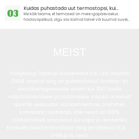
olles teed keeta.
Kuidas puhastada uut termostopsi, kui...
03
Me kõik teame, et termosed on meie igapäevaelus
hädavajalikud, olgu siis külmal talvel või kuumal suvel,
need suudavad tagada meile sobiva joogitemperatuuri.
MEIST
Yongkang Toptrue Houseware Co., Ltd. asutati
2008. aastal ning on pühendunud teadus- ja
arendustegevusele, enam kui 350 toote
väljatöötamisele ja tootmisele. Kaasa arvatud
sportlik veepudel, vaakumtermos, trummel,
kohvikann, toidukolb, kõik need on 100%
toidukindlad, vastavad Euroopa ja Ameerika
toiduohutusstandarditele ning on läbinud FDA 、
LFGB ja EL testi.