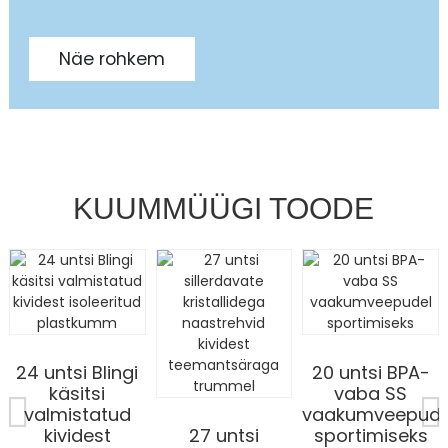
Näe rohkem
KUUMMÜÜGI TOODE
24 untsi Blingi
20 untsi BPA-
käsitsi
vaba SS
valmistatud
vaakumveepude
kividest
27 untsi
sportimiseks