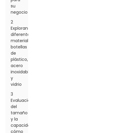
su
negocio
2
Explorando
diferentes
materiales:
botellas
de
plástico,
acero
inoxidable
y
vidrio
3
Evaluación
del
tamaño
y la
capacidad:
cómo