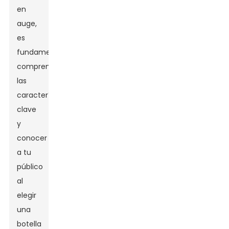
en
auge,
es
fundamental
comprender
las
características
clave
y
conocer
a tu
público
al
elegir
una
botella