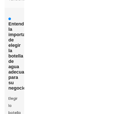
Entendiendo
la
importancia
de
elegir
la
botella
de
agua
adecuada
para
su
negocio
Elegir
la
botella