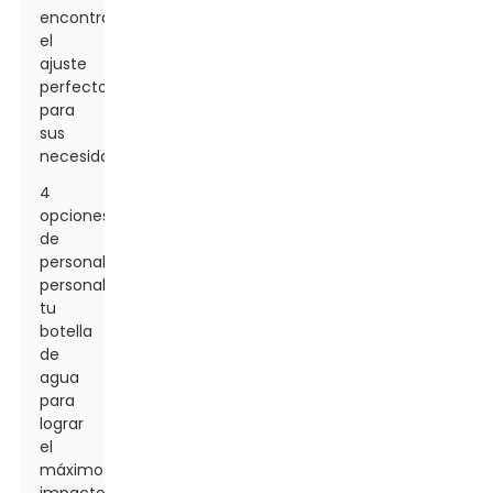
encontrar
el
ajuste
perfecto
para
sus
necesidades
4
opciones
de
personalización:
personaliza
tu
botella
de
agua
para
lograr
el
máximo