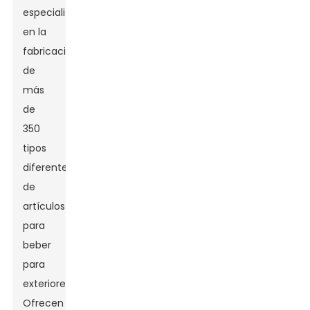
especializa
en la
fabricación
de
más
de
350
tipos
diferentes
de
artículos
para
beber
para
exteriores.
Ofrecen