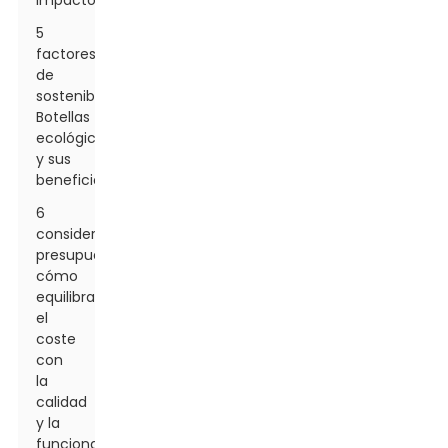
impacto
5
factores
de
sostenibilidad:
Botellas
ecológicas
y sus
beneficios
6
consideraciones
presupuestarias:
cómo
equilibrar
el
coste
con
la
calidad
y la
funcionalidad