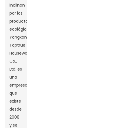
inclinan
por los
productos
ecológicos.
Yongkang
Toptrue
Houseware
Co.,
Ltd. es
una
empresa
que
existe
desde
2008
y se