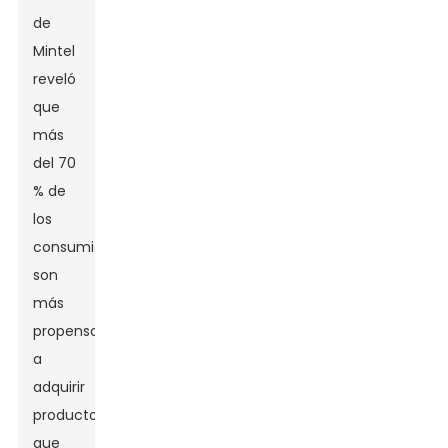
de
Mintel
reveló
que
más
del 70
% de
los
consumidores
son
más
propensos
a
adquirir
productos
que