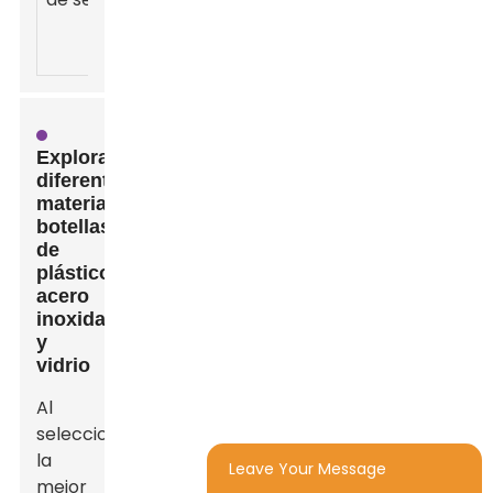
químicos
nocivos.
Explorando
diferentes
materiales:
botellas
de
plástico,
acero
inoxidable
y
vidrio
Al
seleccionar
la
Leave Your Message
mejor