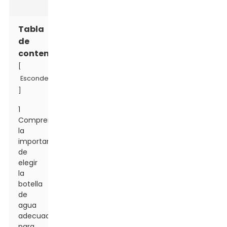
Tabla
de
contenido
[
Esconder
]
1
Comprender
la
importancia
de
elegir
la
botella
de
agua
adecuada
para