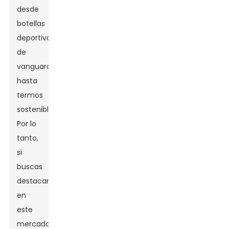
desde
botellas
deportivas
de
vanguardia
hasta
termos
sostenibles.
Por lo
tanto,
si
buscas
destacar
en
este
mercado