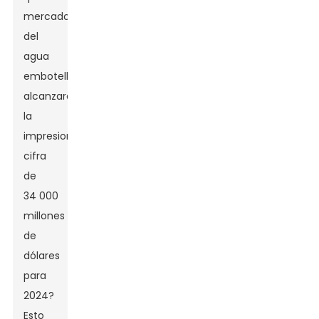
mercado
del
agua
embotellada
alcanzará
la
impresionante
cifra
de
34 000
millones
de
dólares
para
2024?
Esto