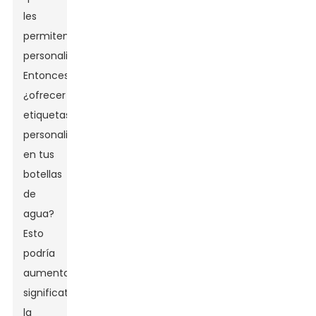
les
permiten
personalizarlos.
Entonces,
¿ofrecer
etiquetas
personalizadas
en tus
botellas
de
agua?
Esto
podría
aumentar
significativamente
la