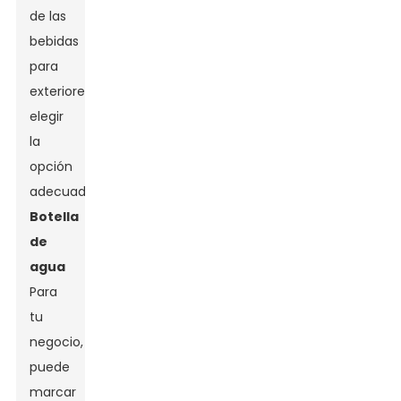
de las
bebidas
para
exteriores,
elegir
la
opción
adecuada...
Botella
de
agua
Para
tu
negocio,
puede
marcar