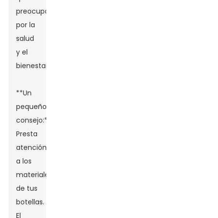
preocupas
por la
salud
y el
bienestar.
**Un
pequeño
consejo:**
Presta
atención
a los
materiales
de tus
botellas.
El