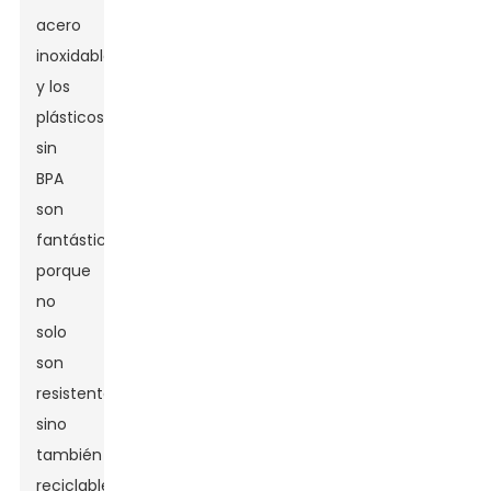
acero
inoxidable
y los
plásticos
sin
BPA
son
fantásticos
porque
no
solo
son
resistentes,
sino
también
reciclables.