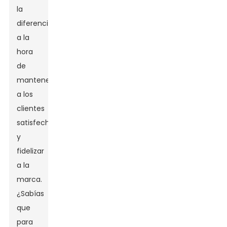
la
diferencia
a la
hora
de
mantener
a los
clientes
satisfechos
y
fidelizar
a la
marca.
¿Sabías
que
para