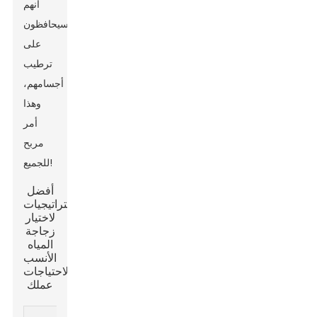
أنهم
سيحافظون
على
ترطيب
أجسامهم،
وهذا
أمر
مربح
للجميع!
أفضل
الاستراتيجيات
لاختيار
زجاجة
المياه
الأنسب
لاحتياجات
عملك