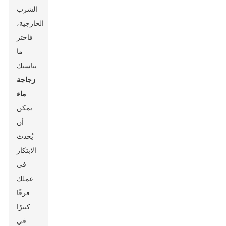
الشرب
الخارجية،
فاختر
ما
يناسبك
زجاجة
ماء
يمكن
أن
يُحدث
الابتكار
في
عملك
فرقًا
كبيرًا
في