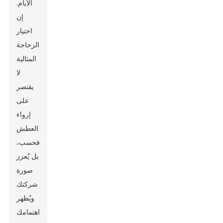
الأيام.
إن
اختيار
الزجاجة
المثالية
لا
يقتصر
على
إرواء
العطش
فحسب،
بل يُعزز
صورة
شركتك
ويُظهر
اهتمامك