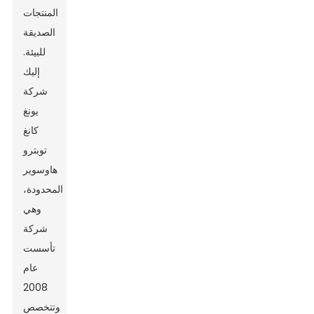
المنتجات
الصديقة
للبيئة.
إليك
شركة
يونغ
كانغ
توبترو
هاوسوير
المحدودة،
وهي
شركة
تأسست
عام
2008
وتتخصص