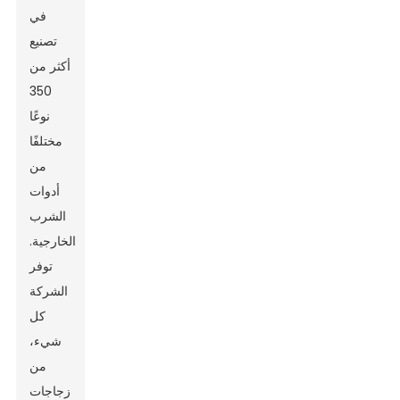
في
تصنيع
أكثر من
350
نوعًا
مختلفًا
من
أدوات
الشرب
الخارجية.
توفر
الشركة
كل
شيء،
من
زجاجات