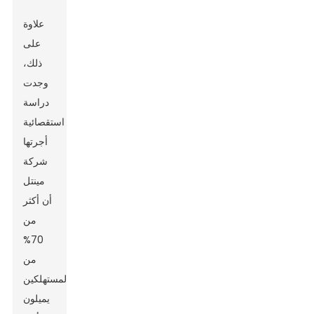
علاوة
على
ذلك،
وجدت
دراسة
استقصائية
أجرتها
شركة
مينتل
أن أكثر
من
70%
من
المستهلكين
يميلون