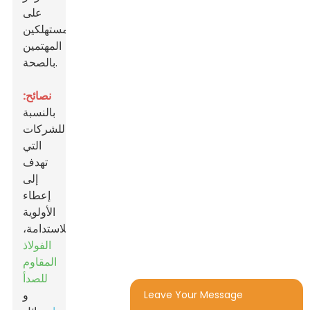
على
المستهلكين
المهتمين
بالصحة.
نصائح:
بالنسبة
للشركات
التي
تهدف
إلى
إعطاء
الأولوية
للاستدامة،
الفولاذ
المقاوم
للصدأ
و
Leave Your Message