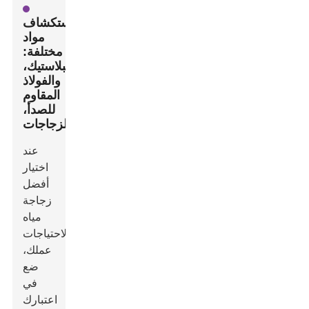
استكشاف
مواد
مختلفة:
البلاستيك،
والفولاذ
المقاوم
للصدأ،
والزجاجات
عند
اختيار
أفضل
زجاجة
مياه
لاحتياجات
عملك،
ضع
في
اعتبارك