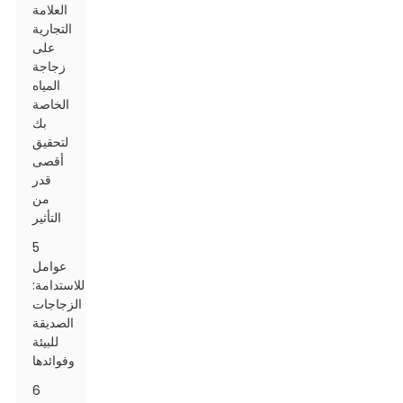
العلامة
التجارية
على
زجاجة
المياه
الخاصة
بك
لتحقيق
أقصى
قدر
من
التأثير
5
عوامل
للاستدامة:
الزجاجات
الصديقة
للبيئة
وفوائدها
6