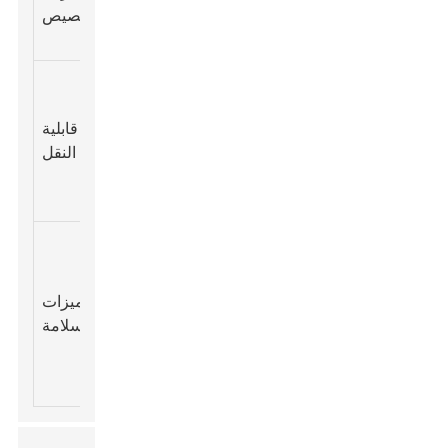
- 25
- 2L
والألمنيوم
العلامة
التخصيص
دولارًا
التجارية
متوسط ​​-
5
مهم
300
دولارات
البلاستيك
للأنشطة
قابلية
مل -
- 20
والسيليكون
التي
النقل
1.5 لتر
دولارًا
تتطلب
التنقل
عالية -
تضمن
4
بلاستيك
500
عدم
دولارات
وزجاج خالٍ
ميزات
مل - 1
وجود
- 15
من مادة
السلامة
لتر
مواد
دولارًا
BPA
كيميائية
ضارة