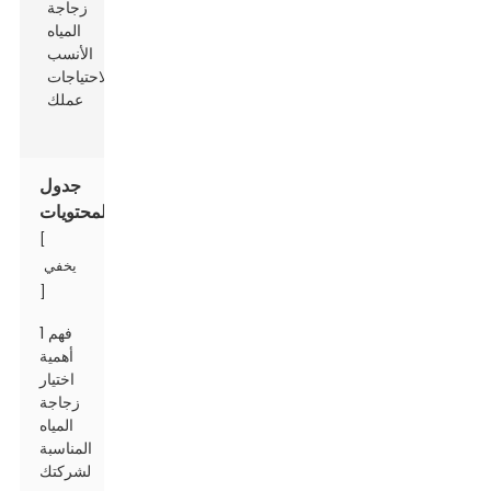
جدول
المحتويات
[
يخفي
]
1 فهم
أهمية
اختيار
زجاجة
المياه
المناسبة
لشركتك