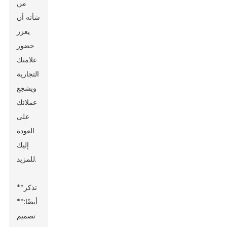
من
شأنه أن
يعزز
حضور
علامتك
التجارية
ويشجع
عملائك
على
العودة
إليك
للمزيد.
**تذكر
أيضًا:**
تصميم