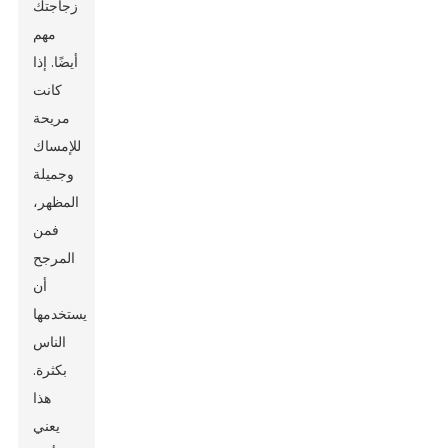
زجاجتك
مهم
أيضًا. إذا
كانت
مريحة
للإمساك
وجميلة
المظهر،
فمن
المرجح
أن
يستخدمها
الناس
بكثرة.
هذا
يعني