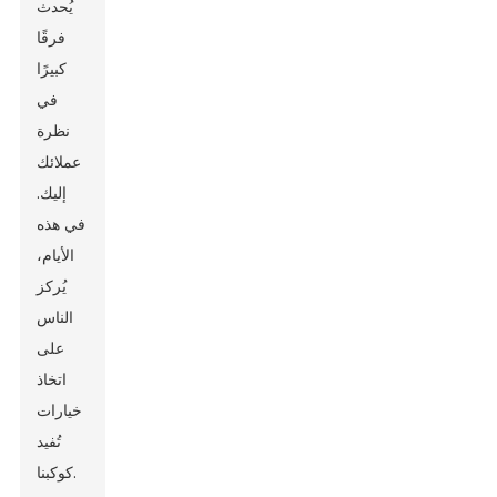
يُحدث
فرقًا
كبيرًا
في
نظرة
عملائك
إليك.
في هذه
الأيام،
يُركز
الناس
على
اتخاذ
خيارات
تُفيد
كوكبنا.