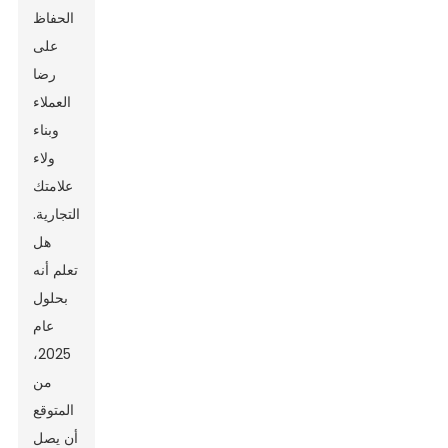
الحفاظ
على
رضا
العملاء
وبناء
ولاء
علامتك
التجارية.
هل
تعلم أنه
بحلول
عام
2025،
من
المتوقع
أن يصل