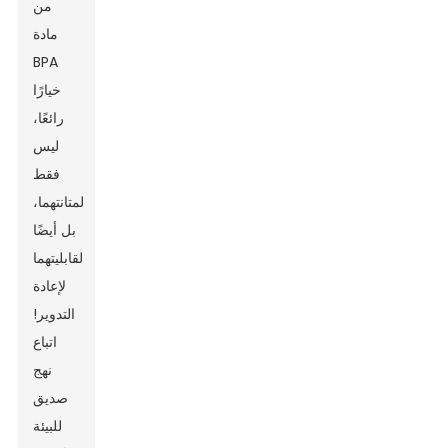
من
مادة
BPA
خيارًا
رائعًا،
ليس
فقط
لمتانتهما،
بل أيضًا
لقابليتهما
لإعادة
التدوير!
اتباع
نهج
صديق
للبيئة