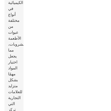
الكيميائية
في
أنواع
مختلفة
من
عبوات
الأطعمة
والمشروبات،
مما
يجعل
اختيار
المواد
مهمًا
بشكل
متزايد
للعلامات
التجارية
التي
تركز