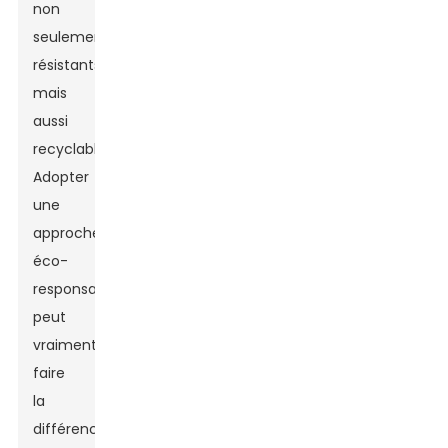
non
seulement
résistants,
mais
aussi
recyclables !
Adopter
une
approche
éco-
responsable
peut
vraiment
faire
la
différence