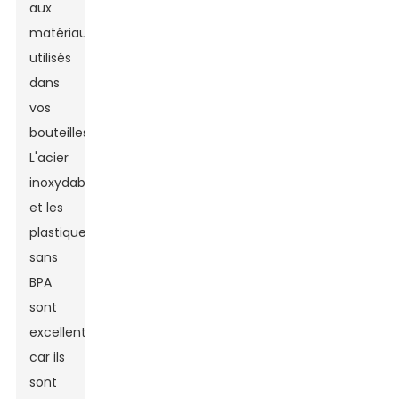
aux
matériaux
utilisés
dans
vos
bouteilles.
L'acier
inoxydable
et les
plastiques
sans
BPA
sont
excellents,
car ils
sont