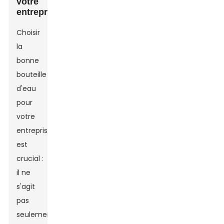
votre
entreprise
Choisir
la
bonne
bouteille
d'eau
pour
votre
entreprise
est
crucial :
il ne
s'agit
pas
seulement