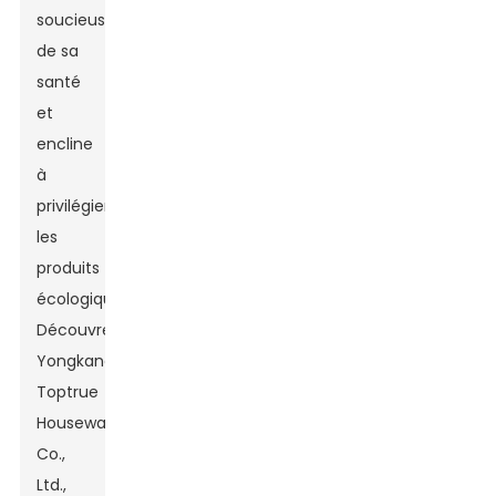
soucieuse
de sa
santé
et
encline
à
privilégier
les
produits
écologiques.
Découvrez
Yongkang
Toptrue
Houseware
Co.,
Ltd.,