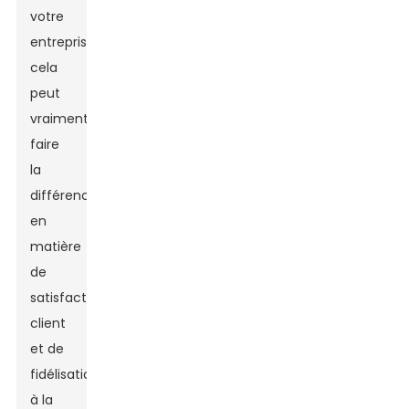
votre
entreprise,
cela
peut
vraiment
faire
la
différence
en
matière
de
satisfaction
client
et de
fidélisation
à la