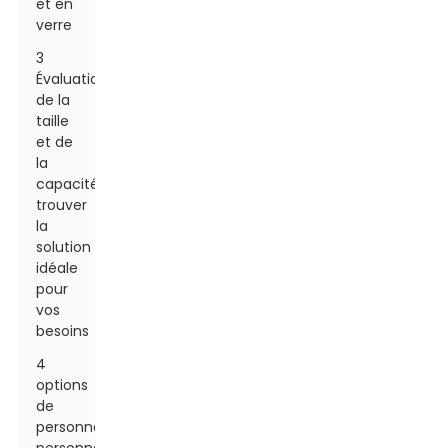
et en
verre
3
Évaluation
de la
taille
et de
la
capacité :
trouver
la
solution
idéale
pour
vos
besoins
4
options
de
personnalisation :