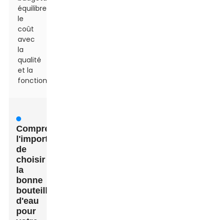
équilibrer
le
coût
avec
la
qualité
et la
fonctionnalité
Comprendre
l'importance
de
choisir
la
bonne
bouteille
d'eau
pour