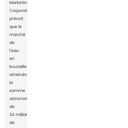
Marketing
Corporation
prévoit
que le
marché
de
l'eau
en
bouteille
atteindra
la
somme
astronomique
de
34 milliards
de