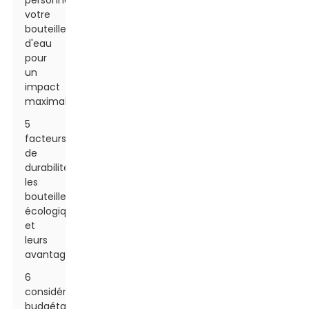
personnalisez
votre
bouteille
d'eau
pour
un
impact
maximal
5
facteurs
de
durabilité :
les
bouteilles
écologiques
et
leurs
avantages
6
considérations
budgétaires :