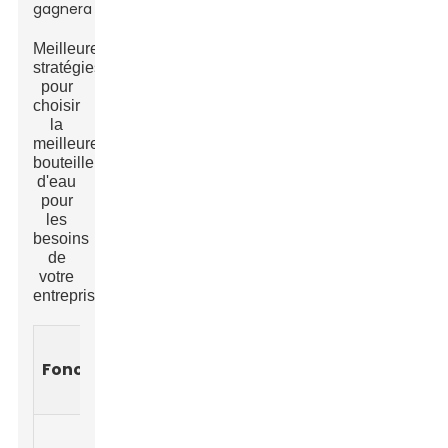
gagnera !
Meilleures
stratégies
pour
choisir
la
meilleure
bouteille
d'eau
pour
les
besoins
de
votre
entreprise
Importance
Options
Pl
Fonctionnalité
pour les
de
ca
entreprises
matériaux
Acier
Élevé -