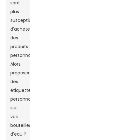
sont
plus
susceptibles
d'acheter
des
produits
personnalisables.
Alors,
proposer
des
étiquettes
personnalisées
sur
vos
bouteilles
d'eau ?