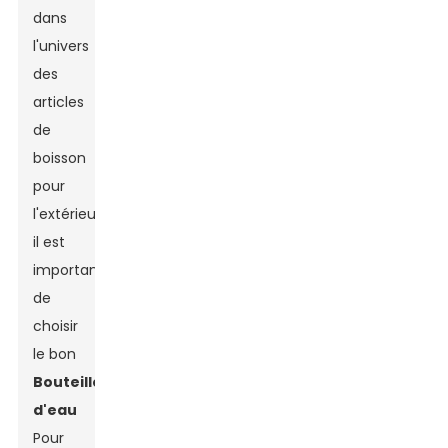
dans
l'univers
des
articles
de
boisson
pour
l'extérieur,
il est
important
de
choisir
le bon
Bouteille
d'eau
Pour