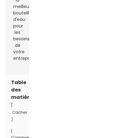
Table
des
matières
[
Cacher
]
1
Comprendre