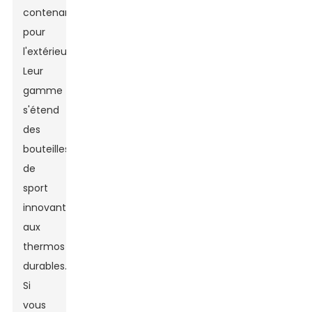
contenants
pour
l'extérieur.
Leur
gamme
s'étend
des
bouteilles
de
sport
innovantes
aux
thermos
durables.
Si
vous