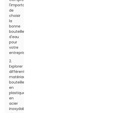
l'importance
de
choisir
la
bonne
bouteille
d'eau
pour
votre
entreprise
2.
Explorer
différents
matériaux :
bouteilles
en
plastique,
en
acier
inoxydable