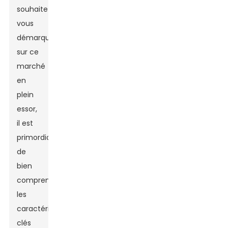
souhaitez
vous
démarquer
sur ce
marché
en
plein
essor,
il est
primordial
de
bien
comprendre
les
caractéristiques
clés