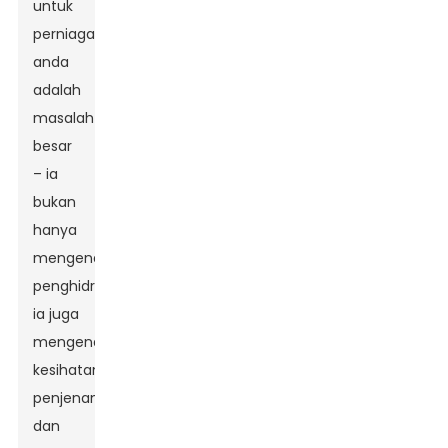
untuk
perniagaan
anda
adalah
masalah
besar
– ia
bukan
hanya
mengenai
penghidratan;
ia juga
mengenai
kesihatan,
penjenamaan
dan