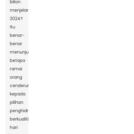
bilion
menjelang
2024?
Itu
benar-
benar
menunjukkan
betapa
ramai
orang
cenderung
kepada
pilihan
penghidratan
berkualiti
hari