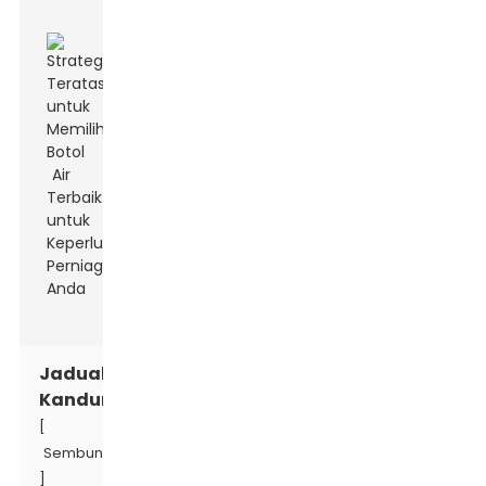
Jadual
Kandungan
[
Sembunyi
]