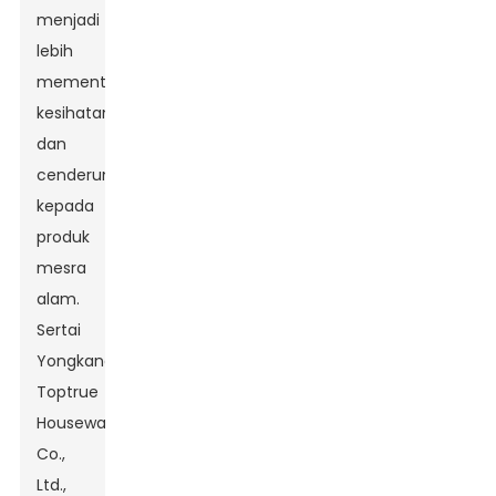
menjadi
lebih
mementingkan
kesihatan
dan
cenderung
kepada
produk
mesra
alam.
Sertai
Yongkang
Toptrue
Houseware
Co.,
Ltd.,