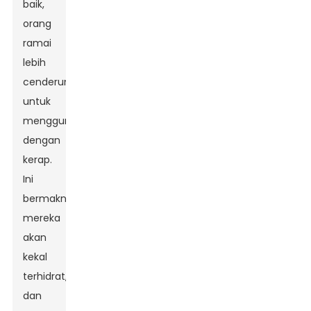
baik,
orang
ramai
lebih
cenderung
untuk
menggunakannya
dengan
kerap.
Ini
bermakna
mereka
akan
kekal
terhidrat,
dan