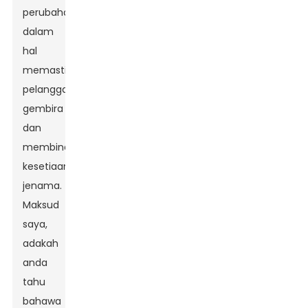
perubahan
dalam
hal
memastikan
pelanggan
gembira
dan
membina
kesetiaan
jenama.
Maksud
saya,
adakah
anda
tahu
bahawa