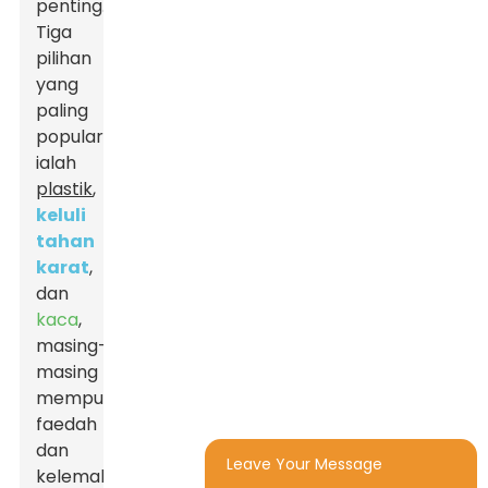
penting.
Tiga
pilihan
yang
paling
popular
ialah
plastik
,
keluli
tahan
karat
,
dan
kaca
,
masing-
masing
mempunyai
faedah
dan
Leave Your Message
kelemahan