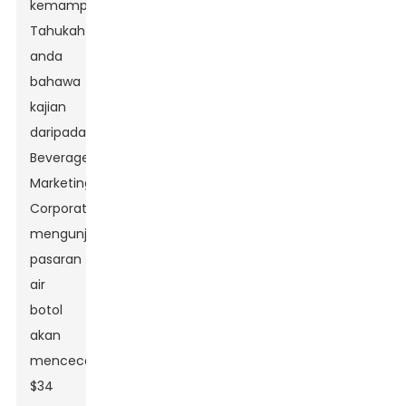
kemampanan!
Tahukah
anda
bahawa
kajian
daripada
Beverage
Marketing
Corporation
mengunjurkan
pasaran
air
botol
akan
mencecah
$34