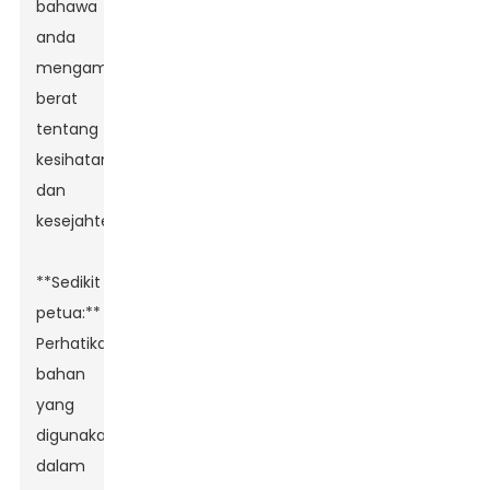
bahawa
anda
mengambil
berat
tentang
kesihatan
dan
kesejahteraan.
**Sedikit
petua:**
Perhatikan
bahan
yang
digunakan
dalam