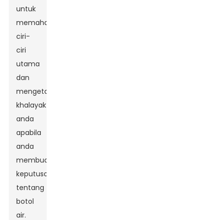
untuk
memahami
ciri-
ciri
utama
dan
mengetahui
khalayak
anda
apabila
anda
membuat
keputusan
tentang
botol
air.