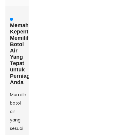
Memahami
Kepentingan
Memilih
Botol
Air
Yang
Tepat
untuk
Perniagaan
Anda
Memilih
botol
air
yang
sesuai