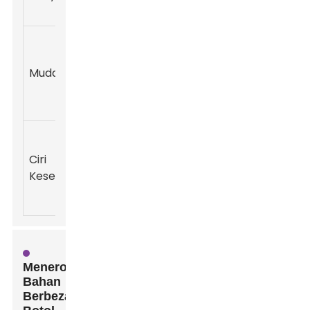
jenama
Sederhana -
Penting untuk
Plastik,
300ml
Mudah alih
aktiviti
Silikon
1.5L
semasa dalam
perjalanan
Tinggi -
Memastikan
Plastik
Ciri
500ml
tiada bahan
Bebas
Keselamatan
1L
kimia
BPA, Kaca
berbahaya
Meneroka
Bahan
Berbeza: