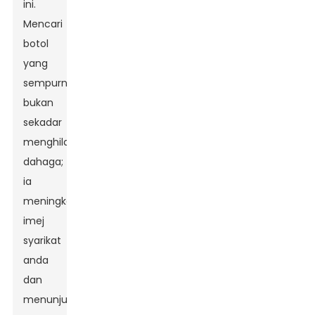
ini.
Mencari
botol
yang
sempurna
bukan
sekadar
menghilangkan
dahaga;
ia
meningkatkan
imej
syarikat
anda
dan
menunjukkan