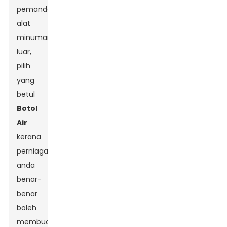
pemandangan
alat
minuman
luar,
pilih
yang
betul
Botol
Air
kerana
perniagaan
anda
benar-
benar
boleh
membuat