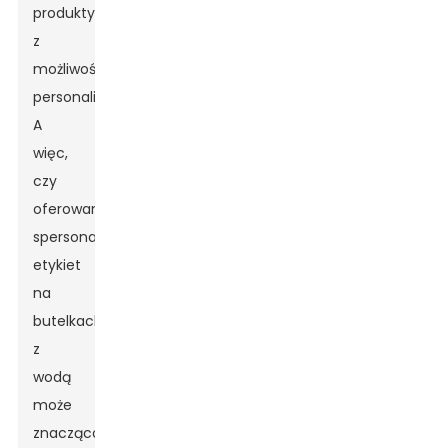
produkty
z
możliwością
personalizacji.
A
więc,
czy
oferowanie
spersonalizowanych
etykiet
na
butelkach
z
wodą
może
znacząco