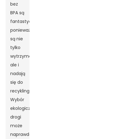
bez
BPA są
fantastyczne,
ponieważ
są nie
tylko
wytrzymałe,
ale i
nadają
się do
recyklingu!
Wybór
ekologicznej
drogi
może
naprawdę