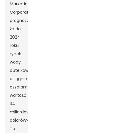
Marketing
Corporation
prognozuje,
że do
2024
roku
rynek
wody
butelkowanej
osiągnie
oszałamiającą
wartość
34
miliardów
dolarów?
To