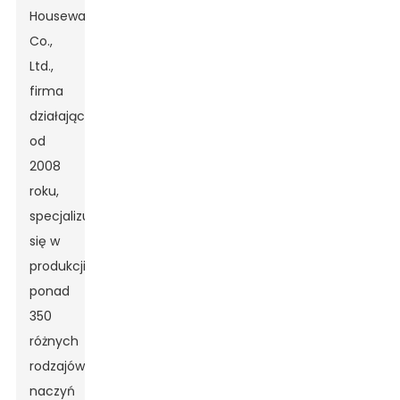
Houseware
Co.,
Ltd.,
firma
działająca
od
2008
roku,
specjalizująca
się w
produkcji
ponad
350
różnych
rodzajów
naczyń