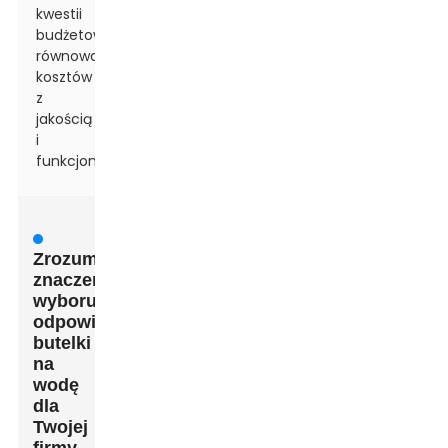
kwestii
budżetowych:
równoważenie
kosztów
z
jakością
i
funkcjonalnością
Zrozumienie
znaczenia
wyboru
odpowiedniej
butelki
na
wodę
dla
Twojej