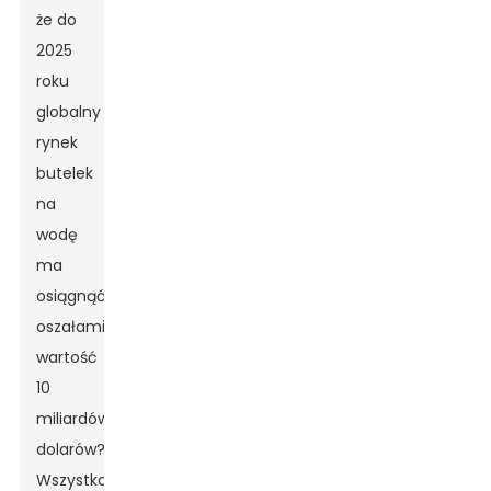
że do
2025
roku
globalny
rynek
butelek
na
wodę
ma
osiągnąć
oszałamiającą
wartość
10
miliardów
dolarów?
Wszystko