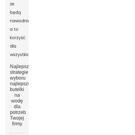
że ​​
będą
nawodnieni,
a to
korzyść
dla
wszystkich!
Najlepsze
strategie
wyboru
najlepszej
butelki
na
wodę
dla
potrzeb
Twojej
firmy