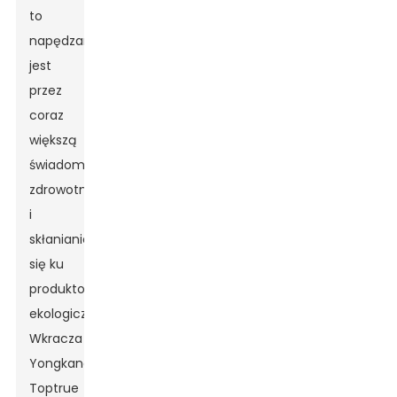
to
napędzane
jest
przez
coraz
większą
świadomość
zdrowotną
i
skłanianie
się ku
produktom
ekologicznym.
Wkracza
Yongkang
Toptrue