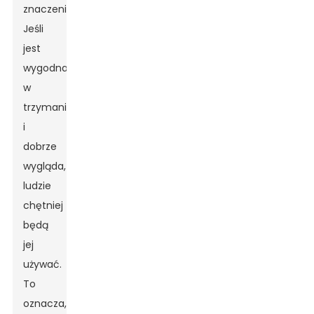
znaczenie.
Jeśli
jest
wygodna
w
trzymaniu
i
dobrze
wygląda,
ludzie
chętniej
będą
jej
używać.
To
oznacza,