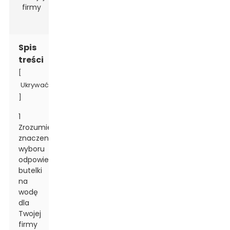
Spis
treści
[
Ukrywać
]
1
Zrozumienie
znaczenia
wyboru
odpowiedniej
butelki
na
wodę
dla
Twojej
firmy