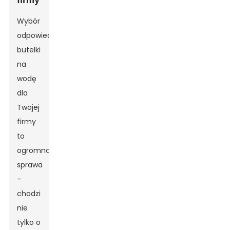
firmy
Wybór
odpowiedniej
butelki
na
wodę
dla
Twojej
firmy
to
ogromna
sprawa
–
chodzi
nie
tylko o