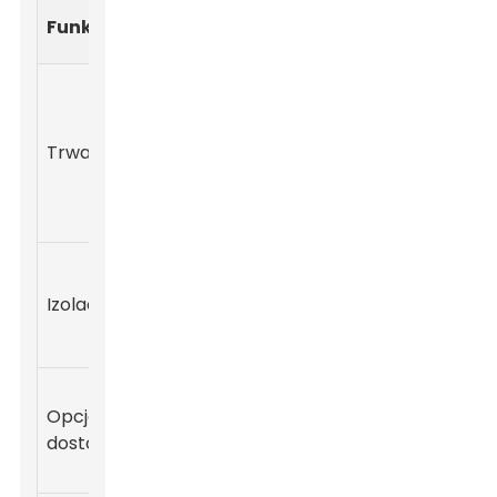
Znaczenie
Opcje
Funkcja
dla biznesu
materiałowe
Stal
Wysoka –
nierdzewna,
zapewnia
Tritan,
Trwałość
długotrwałe
tworzywo
użytkowanie
sztuczne bez
BPA
Średnia –
Podwójna
utrzymuje
ścianka ze
Izolacja
temperaturę
stali
napoju
nierdzewnej
Wysoki –
Opcje
promuje
Plastik,
dostosowywania
widoczność
aluminium
marki