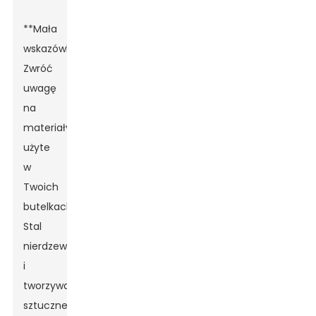
**Mała
wskazówka:**
Zwróć
uwagę
na
materiały
użyte
w
Twoich
butelkach.
Stal
nierdzewna
i
tworzywa
sztuczne