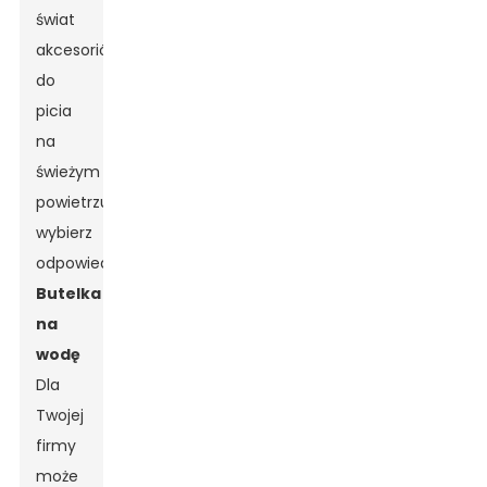
świat
akcesoriów
do
picia
na
świeżym
powietrzu,
wybierz
odpowiednie
Butelka
na
wodę
Dla
Twojej
firmy
może