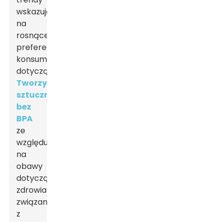
wskazują
na
rosnące
preferencje
konsumentów
dotyczące
Tworzywa
sztuczne
bez
BPA
ze
względu
na
obawy
dotyczące
zdrowia
związane
z