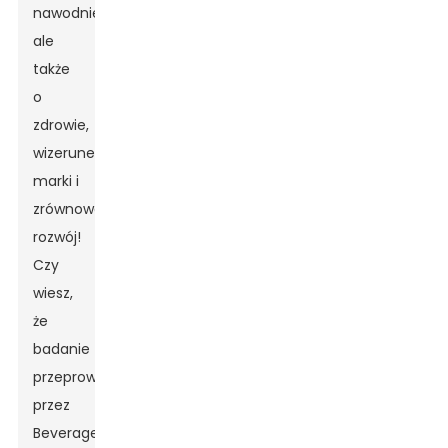
nawodnienie,
ale
także
o
zdrowie,
wizerunek
marki i
zrównoważony
rozwój!
Czy
wiesz,
że
badanie
przeprowadzone
przez
Beverage