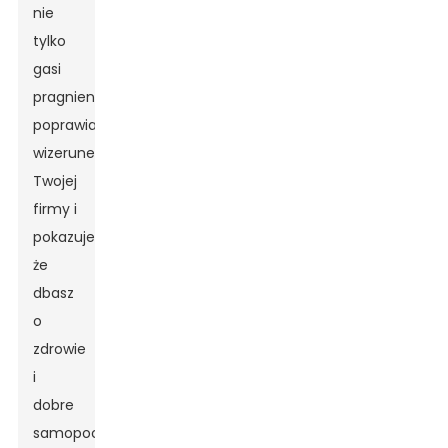
nie
tylko
gasi
pragnienie;
poprawia
wizerunek
Twojej
firmy i
pokazuje,
że
dbasz
o
zdrowie
i
dobre
samopoczucie.