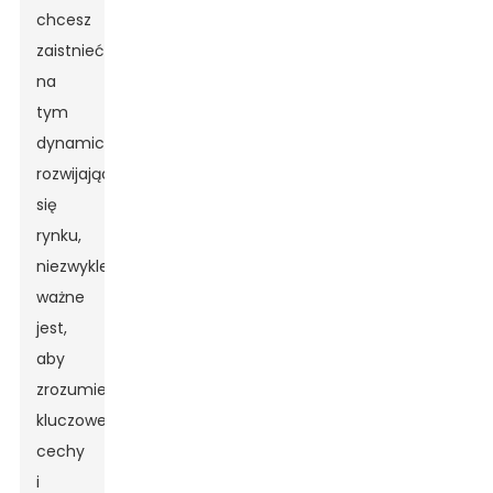
chcesz
zaistnieć
na
tym
dynamicznie
rozwijającym
się
rynku,
niezwykle
ważne
jest,
aby
zrozumieć
kluczowe
cechy
i