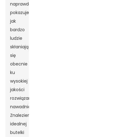
naprawdę
pokazuje,
jak
bardzo
ludzie
skłaniają
się
obecnie
ku
wysokiej
jakości
rozwiązaniom
nawadniającym.
Znalezienie
idealnej
butelki