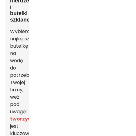
nierdzewna
i
butelki
szklane
Wybierając
najlepszą
butelkę
na
wodę
do
potrzeb
Twojej
firmy,
weź
pod
uwagę:
tworzywo
jest
kluczowe.