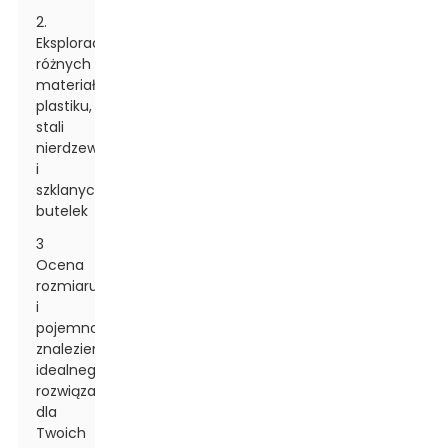
2.
Eksploracja
różnych
materiałów:
plastiku,
stali
nierdzewnej
i
szklanych
butelek
3
Ocena
rozmiaru
i
pojemności:
znalezienie
idealnego
rozwiązania
dla
Twoich