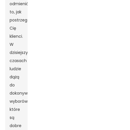
odmienić
to, jak
postrzegają
Cię
klienci.
W
dzisiejszych
czasach
ludzie
dążą
do
dokonywania
wyborów,
które
są
dobre