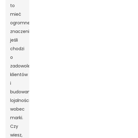
to
mieć
ogromne
znaczenie,
jeśli
chodzi
o
zadowolenie
klientów
i
budowanie
lojalności
wobec
marki.
Czy
wiesz,