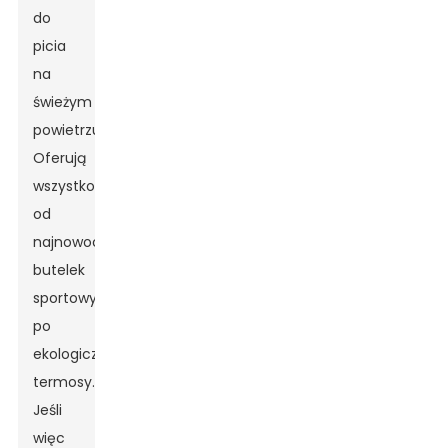
do
picia
na
świeżym
powietrzu.
Oferują
wszystko,
od
najnowocześniejszych
butelek
sportowych
po
ekologiczne
termosy.
Jeśli
więc