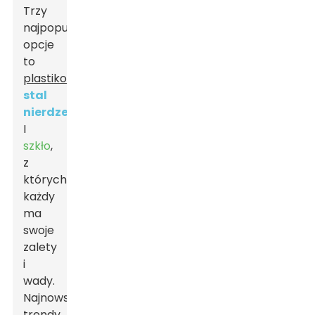
Trzy
najpopularniejsze
opcje
to
plastikowy
,
stal
nierdzewna
,
I
szkło
,
z
których
każdy
ma
swoje
zalety
i
wady.
Najnowsze
trendy