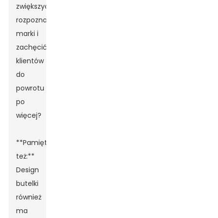
zwiększyć
rozpoznawalność
marki i
zachęcić
klientów
do
powrotu
po
więcej?
**Pamiętaj
też:**
Design
butelki
również
ma