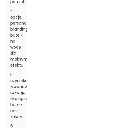
potrzeb
4
opcje
personalizacji:
branding
butelki
na
wodę
dla
maksymalnego
efektu
5
czynników
zrównoważonego
rozwoju:
ekologiczne
butelki
i ich
zalety
6