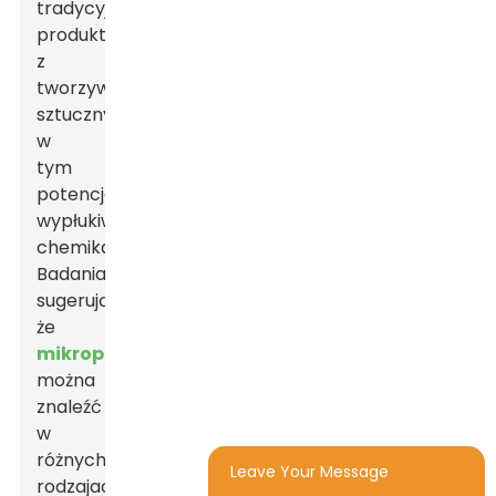
tradycyjnymi
produktami
z
tworzyw
sztucznych,
w
tym
potencjalne
wypłukiwanie
chemikaliów.
Badania
sugerują,
że
mikroplastik
można
znaleźć
w
różnych
Leave Your Message
rodzajach