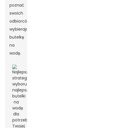
poznać
swoich
odbiorców,
wybierając
butelkę
na
wodę.