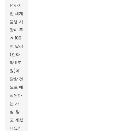
년까지
전 세계
물병 시
장이 무
려 100
억 달러
(한화
약 11조
원)에
달할 것
으로 예
상된다
는 사
실, 알
고 계셨
나요?