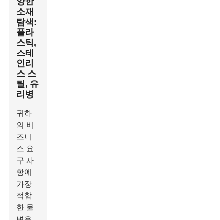
양한
소재
탐색:
플라
스틱,
스테
인리
스 스
틸, 유
리병
귀하
의 비
즈니
스 요
구 사
항에
가장
적합
한 물
병을