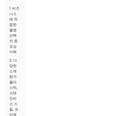
1. 비즈
니스
에 적
합한
물병
선택
의 중
요성
이해
2. 다
양한
소재
탐구:
플라
스틱,
스테
인리
스 스
틸, 유
리병