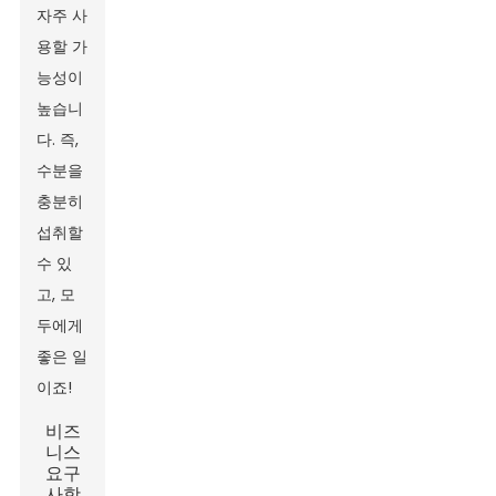
자주 사
용할 가
능성이
높습니
다. 즉,
수분을
충분히
섭취할
수 있
고, 모
두에게
좋은 일
이죠!
비즈
니스
요구
사항