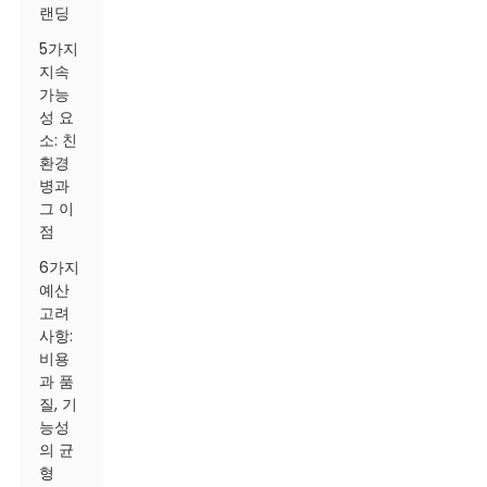
랜딩
5가지
지속
가능
성 요
소: 친
환경
병과
그 이
점
6가지
예산
고려
사항:
비용
과 품
질, 기
능성
의 균
형