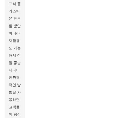
프리 플
라스틱
은 튼튼
할 뿐만
아니라
재활용
도 가능
해서 정
말 좋습
니다!
친환경
적인 방
법을 사
용하면
고객들
이 당신