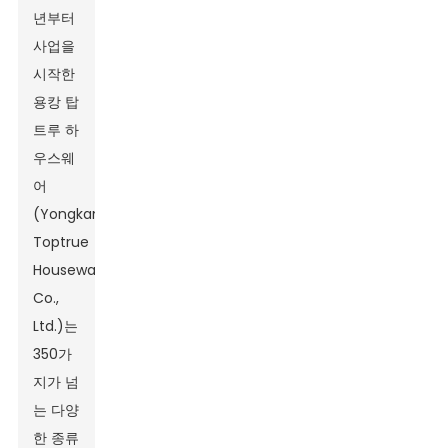
년부터
사업을
시작한
용캉 탑
트루 하
우스웨
어
(Yongkang
Toptrue
Houseware
Co.,
Ltd.)는
350가
지가 넘
는 다양
한 종류