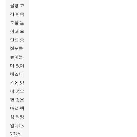
물병
고
객 만족
도를 높
이고 브
랜드 충
성도를
높이는
데 있어
비즈니
스에 있
어 중요
한 것은
바로 핵
심 역량
입니다.
2025