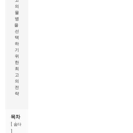
목차
[
숨다
]