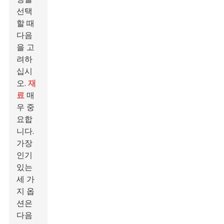
선택
할 때
다음
을 고
려하
십시
오.
재
료
매
우 중
요합
니다.
가장
인기
있는
세 가
지 옵
션은
다음