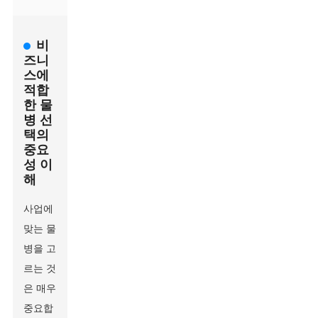
비
즈니
스에
적합
한 물
병 선
택의
중요
성 이
해
사업에
맞는 물
병을 고
르는 것
은 매우
중요합