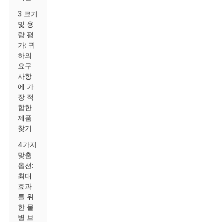
3 크기
및 용
량 평
가: 귀
하의
요구
사항
에 가
장 적
합한
제품
찾기
4가지
맞춤
옵션:
최대
효과
를 위
한 물
병 브