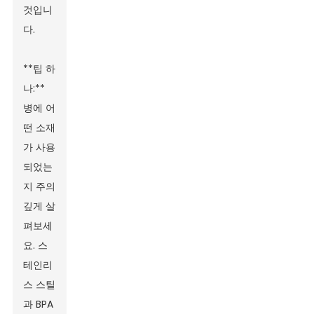
것입니
다.
**팁 하
나:**
병에 어
떤 소재
가 사용
되었는
지 주의
깊게 살
펴보세
요. 스
테인리
스 스틸
과 BPA