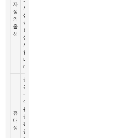
가
스
자
러
시
틱,
350ml
정
-
성
알
- 2L
의
25
을
루
옵
달
향
미
션
러
상
늄
시
킵
니
다.
중
간
-
플
5
이
라
달
동
휴
스
러
중
300ml
대
틱,
-
활
- 1.5L
성
실
20
동
리
달