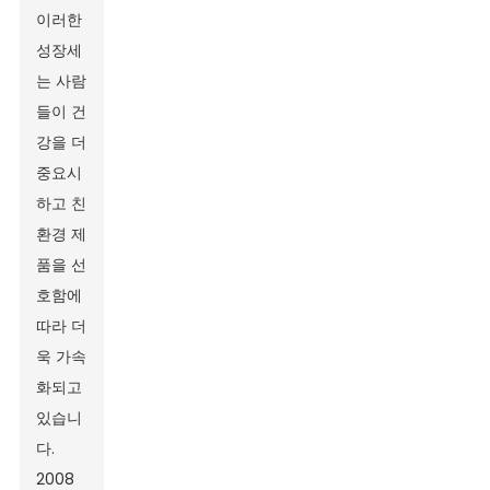
이러한
성장세
는 사람
들이 건
강을 더
중요시
하고 친
환경 제
품을 선
호함에
따라 더
욱 가속
화되고
있습니
다.
2008