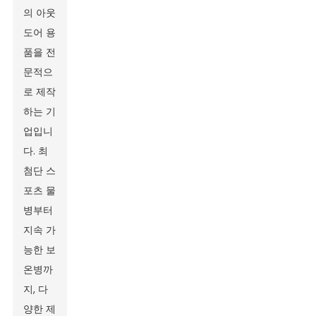
의 아웃
도어 용
품을 전
문적으
로 제작
하는 기
업입니
다. 최
첨단 스
포츠 물
병부터
지속 가
능한 보
온병까
지, 다
양한 제