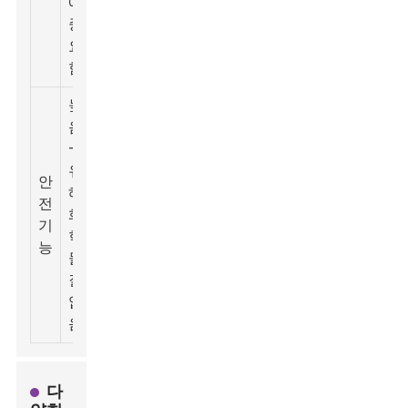
에
콘
러
중
요
함
높
음
BPA
-
프
4
유
리
달
안
해
플
러
전
500ml
화
라
-
기
- 1L
학
스
15
능
물
틱,
달
질
유
러
없
리
음
다