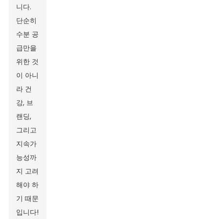
니다.
단순히
수분 공
급만을
위한 것
이 아니
라 건
강, 브
랜딩,
그리고
지속가
능성까
지 고려
해야 하
기 때문
입니다!