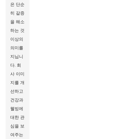
은 단순
히 갈증
을 해소
하는 것
이상의
의미를
지닙니
다. 회
사 이미
지를 개
선하고
건강과
웰빙에
대한 관
심을 보
여주는