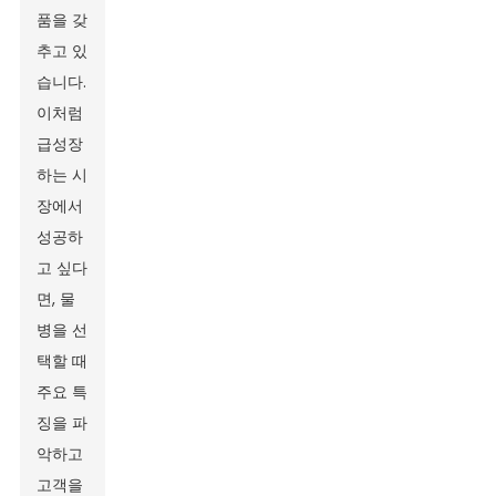
품을 갖
추고 있
습니다.
이처럼
급성장
하는 시
장에서
성공하
고 싶다
면, 물
병을 선
택할 때
주요 특
징을 파
악하고
고객을