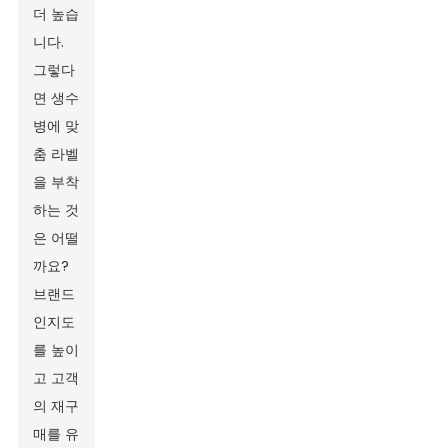
더 높습
니다.
그렇다
면 생수
병에 맞
춤 라벨
을 부착
하는 것
은 어떨
까요?
브랜드
인지도
를 높이
고 고객
의 재구
매를 유