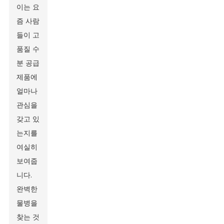
이는 요
즘 사람
들이 고
품질 수
분 공급
제품에
얼마나
관심을
갖고 있
는지를
여실히
보여줍
니다.
완벽한
물병을
찾는 것