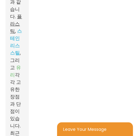
과 같
습니
다.
플
라스
틱
,
스
테인
리스
스틸
,
그리
고
유
리
각
각 고
유한
장점
과 단
점이
있습
니다.
Leave Your Message
최근