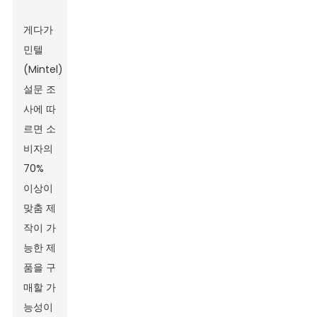
게다가
민텔
(Mintel)
설문 조
사에 따
르면 소
비자의
70%
이상이
맞춤 제
작이 가
능한 제
품을 구
매할 가
능성이