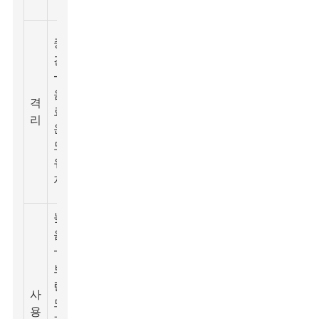
틱
이
중
중
간
15
벽
-
달
스
음
러
격
테
500ml
료
-
리
인
- 1.5L
온
50
리
도
달
스
유
러
스
지
틸
높
음
-
브
랜
플
사
3
드
라
용
달