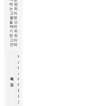
에 맞
는 최
고의
물병
을 ​​선
택하
기 위
한 최
고의
전략
비
즈
니
스
재
비
특
에
료
용량
용
징
대
옵
범위
범
한
션
위
중
요