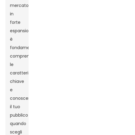
mercato
in
forte
espansione,
è
fondamentale
comprendere
le
caratteristiche
chiave
e
conoscere
il tuo
pubblico
quando
scegli