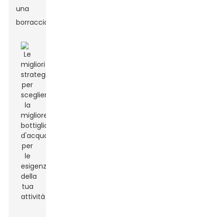
una
borraccia.