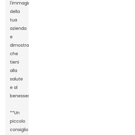
l'immagine
della
tua
azienda
e
dimostra
che
tieni
alla
salute
e al
benessere.
**Un
piccolo
consiglio:**