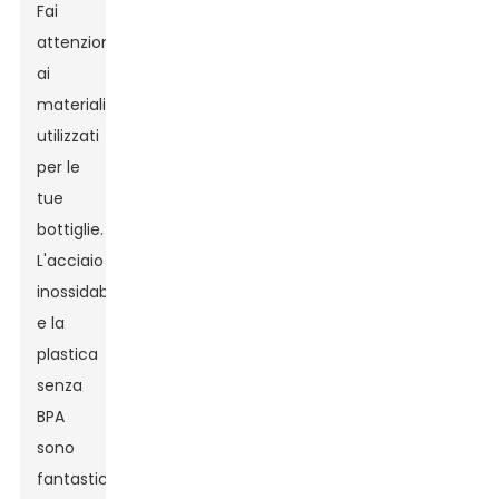
Fai
attenzione
ai
materiali
utilizzati
per le
tue
bottiglie.
L'acciaio
inossidabile
e la
plastica
senza
BPA
sono
fantastici