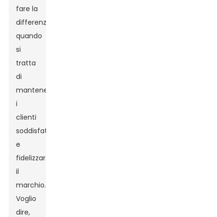
fare la
differenza
quando
si
tratta
di
mantenere
i
clienti
soddisfatti
e
fidelizzare
il
marchio.
Voglio
dire,