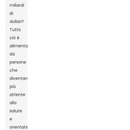
miliardi
di
dollari?
Tutto
ciò è
alimentato
da
persone
che
diventano
più
attente
alla
salute
e
orientate