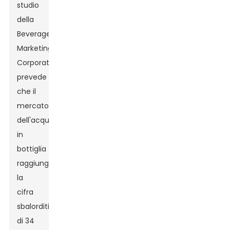
studio
della
Beverage
Marketing
Corporation
prevede
che il
mercato
dell'acqua
in
bottiglia
raggiungerà
la
cifra
sbalorditiva
di 34