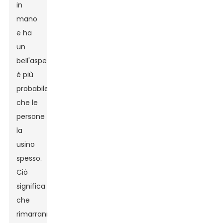
in
mano
e ha
un
bell'aspetto,
è più
probabile
che le
persone
la
usino
spesso.
Ciò
significa
che
rimarranno