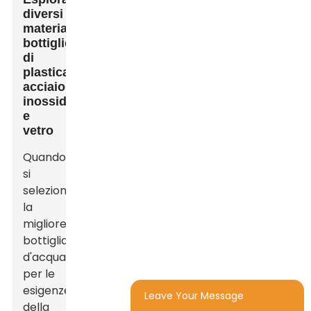
diversi
materiali:
bottiglie
di
plastica,
acciaio
inossidabile
e
vetro
Quando
si
seleziona
la
migliore
bottiglia
d'acqua
per le
esigenze
Leave Your Message
della