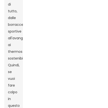
di
tutto,
dalle
borracce
sportive
all'avanguardia
ai
thermos
sostenibili.
Quindi,
se
vuoi
fare
colpo
in
questo