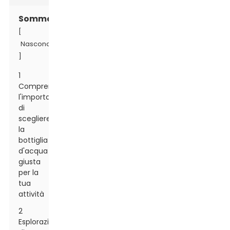
Sommario
[
Nascondere
]
1
Comprendere
l'importanza
di
scegliere
la
bottiglia
d'acqua
giusta
per la
tua
attività
2
Esplorazione