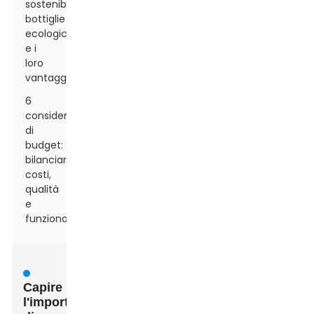
sostenibilità:
bottiglie
ecologiche
e i
loro
vantaggi
6
considerazioni
di
budget:
bilanciare
costi,
qualità
e
funzionalità
Capire
l'importanza