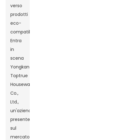
verso
prodotti
eco-
compatibili.
Entra
in
scena
Yongkang
Toptrue
Houseware
Co.,
Ltd.,
un'azienda
presente
sul
mercato