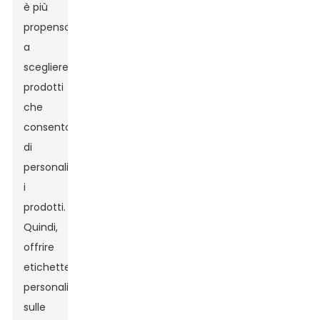
è più
propenso
a
scegliere
prodotti
che
consentono
di
personalizzare
i
prodotti.
Quindi,
offrire
etichette
personalizzate
sulle