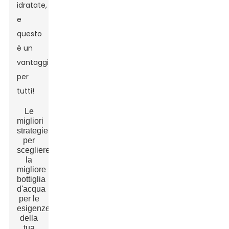
idratate,
e
questo
è un
vantaggio
per
tutti!
Le
migliori
strategie
per
scegliere
la
migliore
bottiglia
d'acqua
per le
esigenze
della
tua