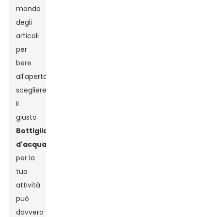
mondo
degli
articoli
per
bere
all'aperto,
scegliere
il
giusto
Bottiglia
d'acqua
per la
tua
attività
può
davvero