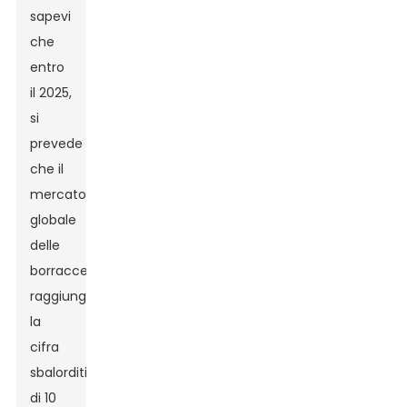
sapevi
che
entro
il 2025,
si
prevede
che il
mercato
globale
delle
borracce
raggiungerà
la
cifra
sbalorditiva
di 10