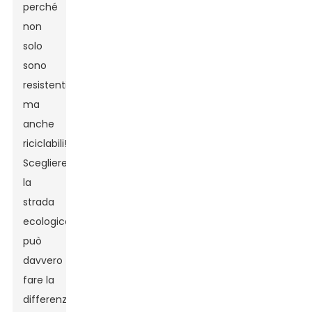
perché
non
solo
sono
resistenti,
ma
anche
riciclabili!
Scegliere
la
strada
ecologica
può
davvero
fare la
differenza