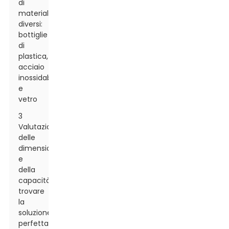
di
materiali
diversi:
bottiglie
di
plastica,
acciaio
inossidabile
e
vetro
3
Valutazione
delle
dimensioni
e
della
capacità:
trovare
la
soluzione
perfetta