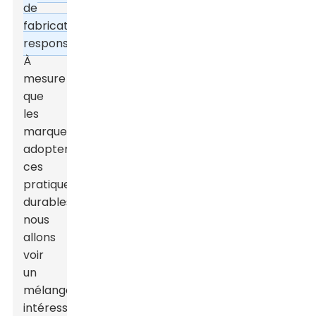
de
fabrication
responsable.
À
mesure
que
les
marques
adoptent
ces
pratiques
durables,
nous
allons
voir
un
mélange
intéressant