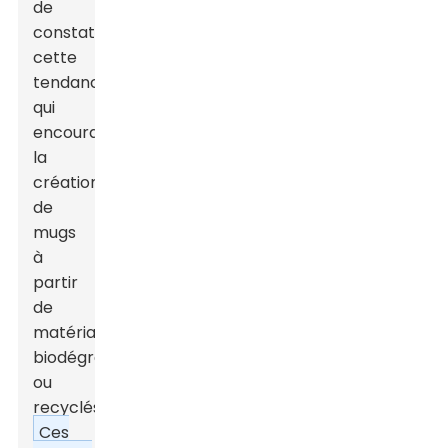
de
constater
cette
tendance,
qui
encourage
la
création
de
mugs
à
partir
de
matériaux
biodégradables
ou
recyclés.
Ces