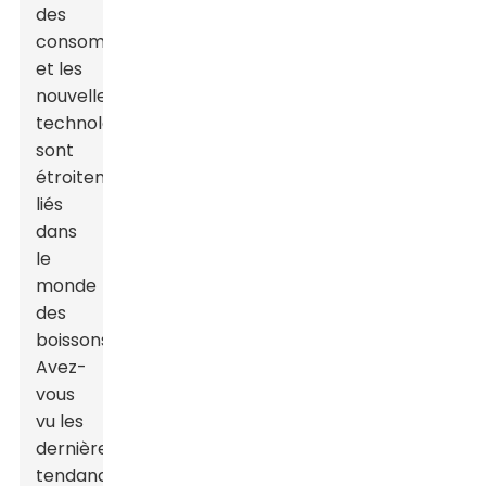
des
consommateurs
et les
nouvelles
technologies
sont
étroitement
liés
dans
le
monde
des
boissons.
Avez-
vous
vu les
dernières
tendances ?