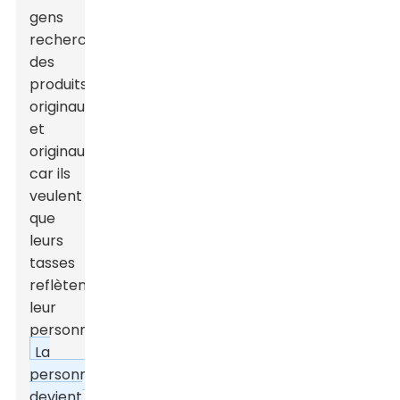
gens
recherchent
des
produits
originaux
et
originaux,
car ils
veulent
que
leurs
tasses
reflètent
leur
personnalité.
La
personnalisation
devient