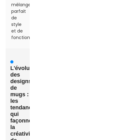
mélange
parfait
de
style
et de
fonctionnalité
L'évolution
des
designs
de
mugs :
les
tendances
qui
façonnent
la
créativité