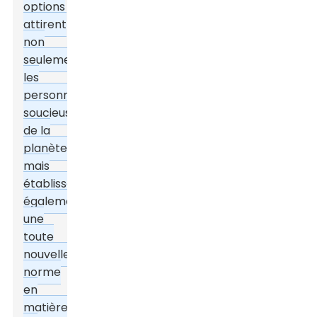
options
attirent
non
seulement
les
personnes
soucieuses
de la
planète,
mais
établissent
également
une
toute
nouvelle
norme
en
matière