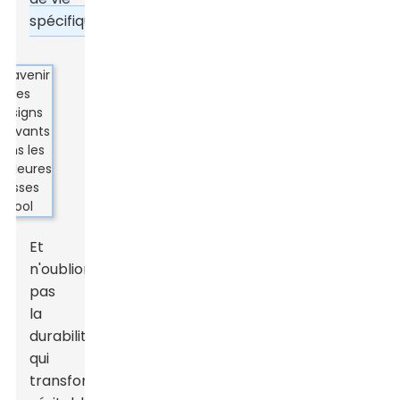
spécifiques.
Et
n'oublions
pas
la
durabilité,
qui
transforme