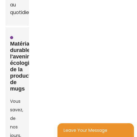
au
quotidien.
Matériaux
durables :
l'avenir
écologique
de la
production
de
mugs
Vous
savez,
de
nos
Leave Your Message
jours,