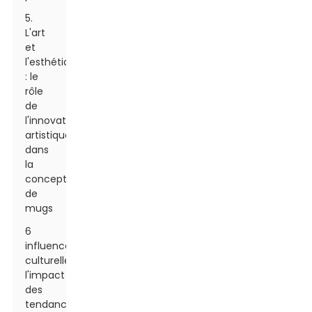
5.
L'art
et
l'esthétique
: le
rôle
de
l'innovation
artistique
dans
la
conception
de
mugs
6
influences
culturelles :
l'impact
des
tendances