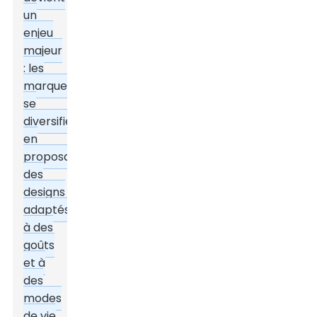
un
enjeu
majeur
: les
marques
se
diversifient
en
proposant
des
designs
adaptés
à des
goûts
et à
des
modes
de vie