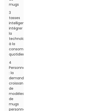
mugs
3
tasses
intelligentes :
intégrer
la
technologie
à la
consommation
quotidienne
4
Personnalisation
: la
demande
croissante
de
modèles
de
mugs
personnalisables