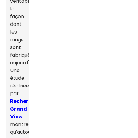
véritablement
la
façon
dont
les
mugs
sont
fabriqués
aujourd'hui.
Une
étude
réalisée
par
Recherche
Grand
View
montre
qu'autour