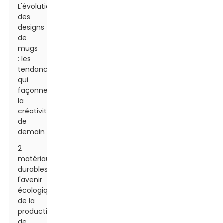
L'évolution
des
designs
de
mugs
: les
tendances
qui
façonnent
la
créativité
de
demain
2
matériaux
durables :
l'avenir
écologique
de la
production
de