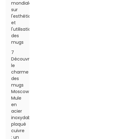
mondiales
sur
l'esthétique
et
l'utilisation
des
mugs
7
Découvrez
le
charme
des
mugs
Moscow
Mule
en
acier
inoxydable
plaqué
cuivre
: un