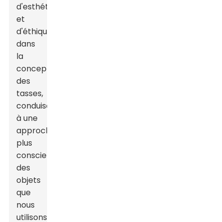
d'esthétique
et
d'éthique
dans
la
conception
des
tasses,
conduisant
à une
approche
plus
consciente
des
objets
que
nous
utilisons