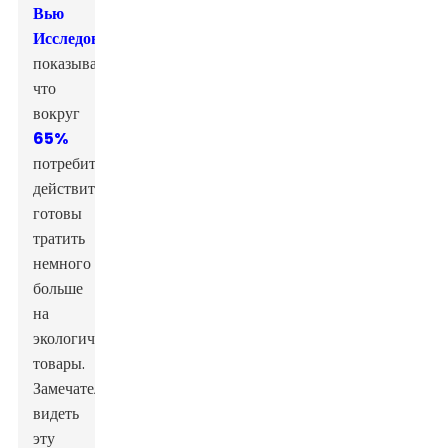
Вью
Исследования
показывает,
что
вокруг
65%
потребителей
действительно
готовы
тратить
немного
больше
на
экологичные
товары.
Замечательно
видеть
эту