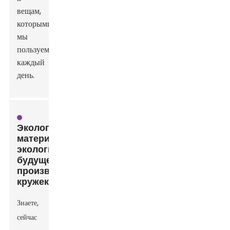
вещам,
которыми
мы
пользуемся
каждый
день.
Экологичные
материалы:
экологичное
будущее
производства
кружек
Знаете,
сейчас