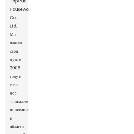
Toptrue
Houseware
Co.,
Ltd.
Мы
начали
свой
путь в
2008
году и
с тех
пор
занимаемся
инновациями
в
области