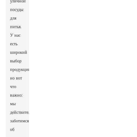
уличной
посуды
для
питья.
У нас
есть
широкий
выбор
продукции,
но вот
что
важно:
мы
действительно
заботимся
об