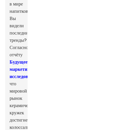
в мире
напитков.
Вы
видели
последние
тренды?
Согласно
отчёту
Будущее
маркетинговых
исследований
ожидается,
что
мировой
рынок
керамических
кружек
достигнет
колоссального