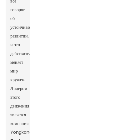
все
говорят
об
устойчивом
развитии,
и это
действительно
меняет
мир
кружек.
Лидером
этого
движения
является
компания
Yongkang