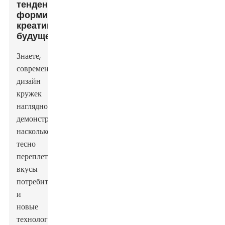
тенденции,
формирующие
креативность
будущего
Знаете,
современный
дизайн
кружек
наглядно
демонстрирует,
насколько
тесно
переплетаются
вкусы
потребителей
и
новые
технологии