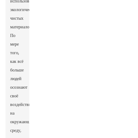
использовании
экологически
чистых
материалов.
По
мере
того,
как всё
больше
людей
осознают
своё
воздействие
на
окружающую
среду,