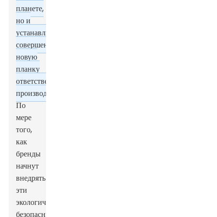
планете,
но и
устанавливают
совершенно
новую
планку
ответственного
производства.
По
мере
того,
как
бренды
начнут
внедрять
эти
экологически
безопасные