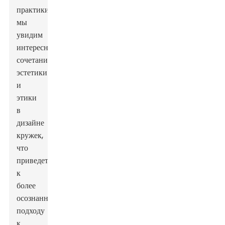
практики,
мы
увидим
интересное
сочетание
эстетики
и
этики
в
дизайне
кружек,
что
приведет
к
более
осознанному
подходу
к