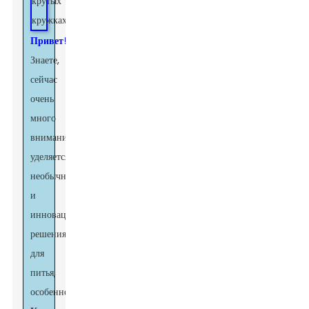
Привет!
Знаете,
сейчас
очень
много
внимания
уделяется
необычным
и
инновационным
решениям
для
питья,
особенно