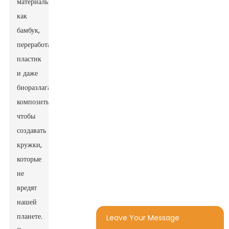
материалы,
как
бамбук,
переработанный
пластик
и даже
биоразлагаемые
композиты,
чтобы
создавать
кружки,
которые
не
вредят
нашей
планете.
Leave Your Message