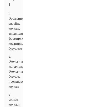
]
1.
Эволюция
дизайна
кружек:
тенденции,
формирующие
креативность
будущего
2.
Экологичные
материалы:
Экологичное
будущее
производства
кружек
3
умные
кружки: