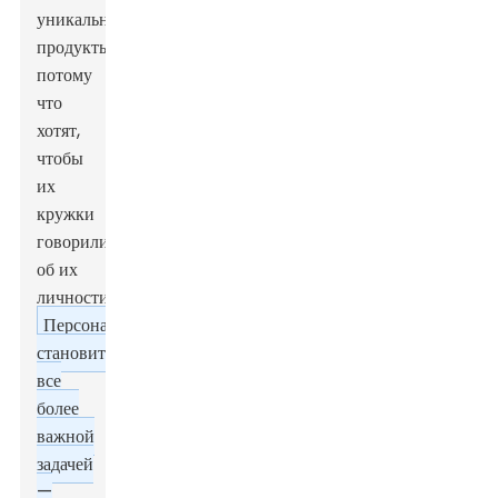
уникальные
продукты,
потому
что
хотят,
чтобы
их
кружки
говорили
об их
личности.
Персонализация
становится
все
более
важной
задачей
—