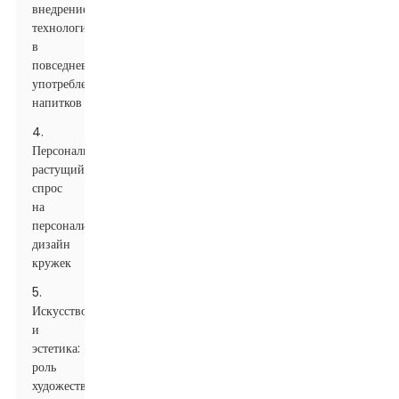
внедрение
технологий
в
повседневное
употребление
напитков
4.
Персонализация:
растущий
спрос
на
персонализированный
дизайн
кружек
5.
Искусство
и
эстетика:
роль
художественных