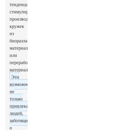
тенденцию,
стимулирующую
производство
кружек
из
биоразлагаемых
материалов
или
переработанных
материалов.
Эти
возможности
не
только
привлекают
людей,
заботящихся
о