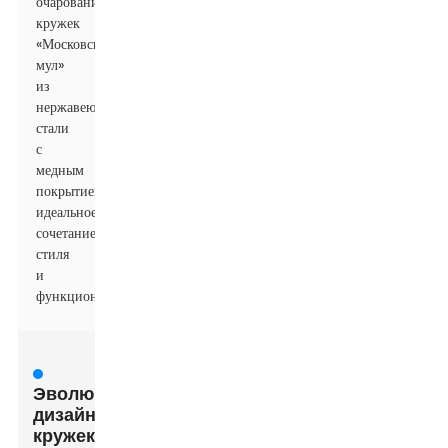
очарование
кружек
«Московский
мул»
из
нержавеющей
стали
с
медным
покрытием:
идеальное
сочетание
стиля
и
функциональности
Эволюция
дизайна
кружек: