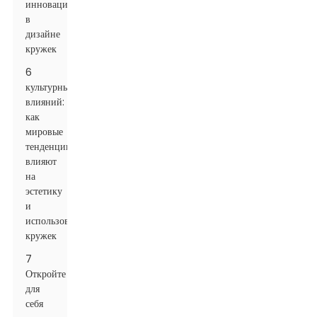
инноваций
в
дизайне
кружек
6
культурных
влияний:
как
мировые
тенденции
влияют
на
эстетику
и
использование
кружек
7
Откройте
для
себя