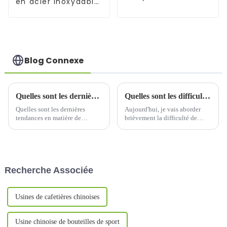
en acier inoxydable
pour boissons
de 1 200 ml avec
paille pour voiture
Blog Connexe
Quelles sont les dernières tendances en matière de technologie des thermos ?
Quelles sont les difficultés liées à la production de gobelets à eau en acier inoxydable de grande capacité ?
Quelles sont les dernières
Aujourd'hui, je vais aborder
tendances en matière de
brièvement la difficulté de
thermos ? Les dernières
produire des gobelets à eau en
tendances en matière de
acier inoxydable de grande
thermos : innovation,
capacité. Pourquoi abordons-
durabilité et bien plus encore.
nous ce sujet ? Principalement
Introduction : le thermos, un
parce que, de 2020 à
Recherche Associée
objet apparemment simple…
aujourd'hui, en raison de la
demande du marché…
Usines de cafetières chinoises
Usine chinoise de bouteilles de sport