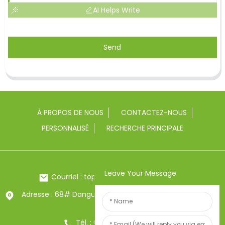
AI Helps Write
Send
À PROPOS DE NOUS
CONTACTEZ-NOUS
PERSONNALISÉ
RECHERCHE PRINCIPALE
Leave Your Message
Courriel : toptrue2@chinatoptrue.com
Adresse : 68# Dangui Road, ville de Yongkang, Zhejiang,
Chine
Tél. : 0086-13857957906