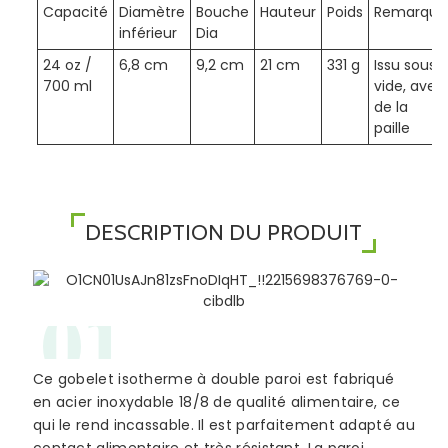
Capacité
Diamètre
Bouche
Hauteur
Poids
Remarque
inférieur
Dia
24 oz /
6,8 cm
9,2 cm
21 cm
331 g
Issu sous
700 ml
vide, avec
de la
paille
DESCRIPTION DU PRODUIT
01
Ce gobelet isotherme à double paroi est fabriqué
en acier inoxydable 18/8 de qualité alimentaire, ce
qui le rend incassable. Il est parfaitement adapté au