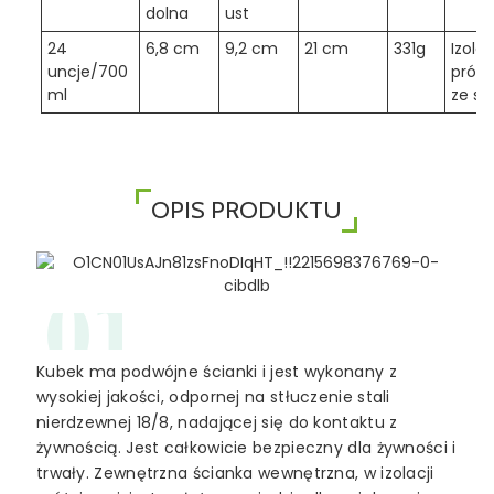
dolna
ust
24
6,8 cm
9,2 cm
21 cm
331g
Izolo
uncje/700
próżn
ml
ze s
OPIS PRODUKTU
01
Kubek ma podwójne ścianki i jest wykonany z
wysokiej jakości, odpornej na stłuczenie stali
nierdzewnej 18/8, nadającej się do kontaktu z
żywnością. Jest całkowicie bezpieczny dla żywności i
trwały. Zewnętrzna ścianka wewnętrzna, w izolacji