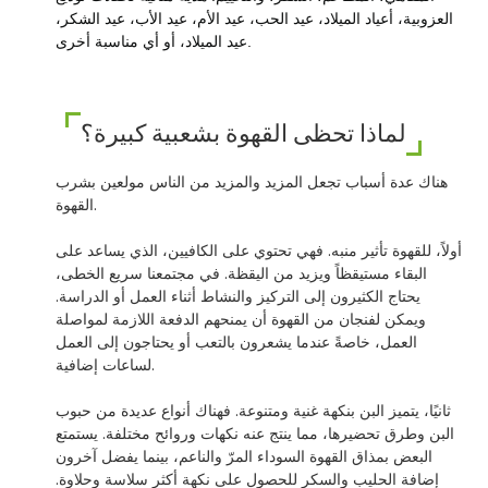
العزوبية، أعياد الميلاد، عيد الحب، عيد الأم، عيد الأب، عيد الشكر،
عيد الميلاد، أو أي مناسبة أخرى.
لماذا تحظى القهوة بشعبية كبيرة؟
هناك عدة أسباب تجعل المزيد والمزيد من الناس مولعين بشرب
القهوة.
أولاً، للقهوة تأثير منبه. فهي تحتوي على الكافيين، الذي يساعد على
البقاء مستيقظاً ويزيد من اليقظة. في مجتمعنا سريع الخطى،
يحتاج الكثيرون إلى التركيز والنشاط أثناء العمل أو الدراسة.
ويمكن لفنجان من القهوة أن يمنحهم الدفعة اللازمة لمواصلة
العمل، خاصةً عندما يشعرون بالتعب أو يحتاجون إلى العمل
لساعات إضافية.
ثانيًا، يتميز البن بنكهة غنية ومتنوعة. فهناك أنواع عديدة من حبوب
البن وطرق تحضيرها، مما ينتج عنه نكهات وروائح مختلفة. يستمتع
البعض بمذاق القهوة السوداء المرّ والناعم، بينما يفضل آخرون
إضافة الحليب والسكر للحصول على نكهة أكثر سلاسة وحلاوة.