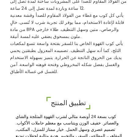
من الفولاذ المقاوم للصدأ على المشروبات ساخنة لمدة تصل إلى
12 ساعة وباردة لمدة تصل إلى 24 ساعة.
يأتي كل كوب مع غطاء من الفولاذ المقاوم للصدأ وقشة معدنية
قابلة لإعادة الاستخدام، مما يوفر لك تجربة شرب لا تُنسى. خالٍ
من مادة BPA والرصاص، متين وسهل التنظيف. طلاء خارجي
ملون بمسحوق يضفي عليه لمسة أنيقة.
يأتي كوب القهوة الخاص بنا للسفر بفتحة واسعة تتسع لمكعبات
الثلج، كما أنه سهل التنظيف. تصميمه المعزول بطبقتين يحمي
يديك من الحروق الناتجة عن الحرارة. يتميز بسهولة الاستخدام
والغسل بفضل شكله المخروطي وفتحة فوهته الواسعة. آمن
للغسل في غسالة الأطباق.
تطبيق المنتج
كوب بسعة 24 أونصة مثالي لشرب القهوة المثلجة والشاي
والعصائر. خفيف الوزن ويتناسب مع معظم حاملات الأكواب.
تصميم عصري وسهل الحمل. خيار ممتاز للمنزل، المكتب،
المقاهي، المطاعم، السفر، والتخييم. هدية مثالية لحفلات توديع