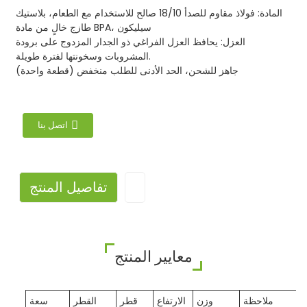
المادة: فولاذ مقاوم للصدأ 18/10 صالح للاستخدام مع الطعام، بلاستيك
طازج خالٍ من مادة BPA، سيليكون
العزل: يحافظ العزل الفراغي ذو الجدار المزدوج على برودة
المشروبات وسخونتها لفترة طويلة.
جاهز للشحن، الحد الأدنى للطلب منخفض (قطعة واحدة)
اتصل بنا
تفاصيل المنتج
معايير المنتج
ملاحظة
وزن
الارتفاع
قطر
القطر
سعة