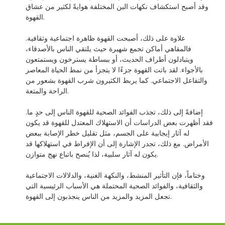
وقد أصبح استكشاف نكهات البن المختلفة هوايةً لكثير من عشاق
القهوة.
علاوة على ذلك، أصبحت القهوة ظاهرة اجتماعية وثقافية.
فالمقاهي أماكن تجمع شهيرة حيث يلتقي الناس بالأصدقاء،
ويتبادلون أطراف الحديث، أو ببساطة يسترخون ويستمتعون
بالأجواء. لقد باتت القهوة جزءًا لا يتجزأ من نمط الحياة المعاصر
والتفاعل الاجتماعي. كما يربط الكثيرون شرب القهوة بشعور من
الراحة والمتعة.
إضافةً إلى ذلك، تجذب الفوائد الصحية للقهوة الناس إلى حدٍ ما.
فقد أظهرت بعض الدراسات أن الاستهلاك المعتدل للقهوة قد يكون
له آثار إيجابية على الجسم، مثل تقليل خطر الإصابة ببعض
الأمراض. مع ذلك، تجدر الإشارة إلى أن الإفراط في استهلاكها قد
يكون له آثار سلبية، لذا يُنصح باتباع نهج متوازن.
وختاماً، فإن التأثير المنشط، والنكهة الغنية، والدلالات الاجتماعية
والثقافية، والفوائد الصحية المحتملة هي الأسباب الرئيسية التي
تجعل المزيد والمزيد من الناس ينجذبون إلى القهوة.