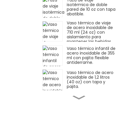
Taza de viaje
isotérmica de doble
pared de 10 oz con tapa
abatible.
Vaso térmico de viaje
de acero inoxidable de
710 ml (24 oz) con
aislamiento para
mantener las bebidas
calientes o frías.
Vaso térmico infantil de
acero inoxidable de 355
ml con pajita flexible
antiderrame.
Vaso térmico de acero
inoxidable de 1,2 litros
(40 oz) con tapa y
pajita.
Vaso térmico de acero
inoxidable de 1,2 litros
con tapa a prueba de
fugas y pajita.
Vaso térmico de acero
inoxidable de 40 oz con