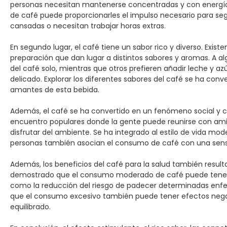
personas necesitan mantenerse concentradas y con energía d
de café puede proporcionarles el impulso necesario para se
cansadas o necesitan trabajar horas extras.
En segundo lugar, el café tiene un sabor rico y diverso. Exis
preparación que dan lugar a distintos sabores y aromas. A a
del café solo, mientras que otros prefieren añadir leche y a
delicado. Explorar los diferentes sabores del café se ha con
amantes de esta bebida.
Además, el café se ha convertido en un fenómeno social y cul
encuentro populares donde la gente puede reunirse con ami
disfrutar del ambiente. Se ha integrado al estilo de vida mod
personas también asocian el consumo de café con una sensa
Además, los beneficios del café para la salud también result
demostrado que el consumo moderado de café puede tener c
como la reducción del riesgo de padecer determinadas enf
que el consumo excesivo también puede tener efectos negat
equilibrado.