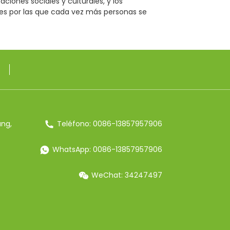
aciones sociales y culturales, y los
ones por las que cada vez más personas se
ang,
Teléfono: 0086-13857957906
WhatsApp: 0086-13857957906
WeChat: 34247497