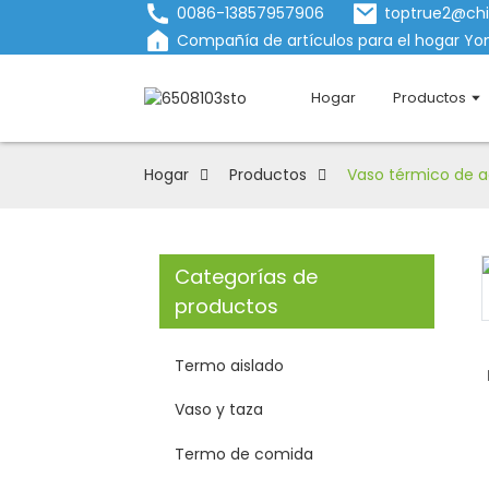
0086-13857957906
toptrue2@ch
Compañía de artículos para el hogar Yon
Hogar
Productos
Hogar
Productos
Vaso térmico de ac
Categorías de
Loading...
Loading...
productos
Termo aislado
Vaso y taza
Termo de comida