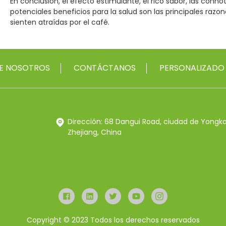
En conclusión, el efecto estimulante, el rico sabor, las connot
potenciales beneficios para la salud son las principales raz
sienten atraídas por el café.
E NOSOTROS
CONTÁCTANOS
PERSONALIZADO
Dirección: 68 Dangui Road, ciudad de Yongk
Zhejiang, China
Copyright © 2023 Todos los derechos reservados