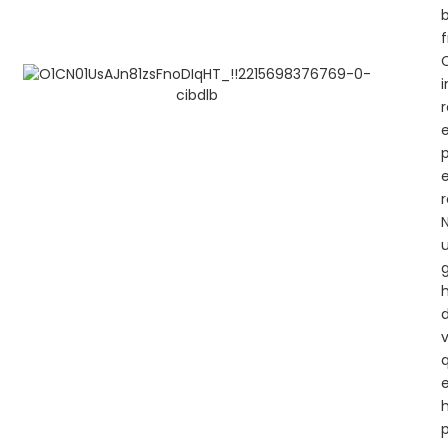
b
f
i
r
e
p
N
h
p