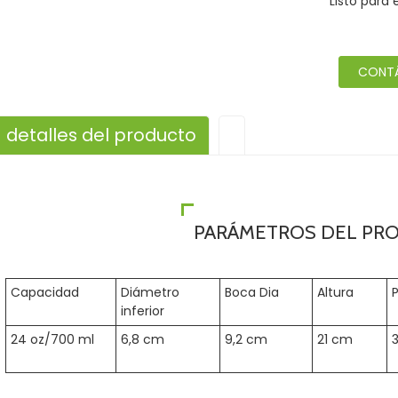
Listo para 
CONT
detalles del producto
PARÁMETROS DEL PR
Capacidad
Diámetro
Boca Dia
Altura
inferior
24 oz/700 ml
6,8 cm
9,2 cm
21 cm
3