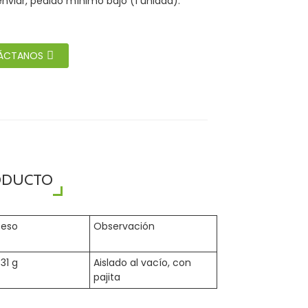
enviar, pedido mínimo bajo (1 unidad).
ÁCTANOS
ODUCTO
Peso
Observación
31 g
Aislado al vacío, con
pajita