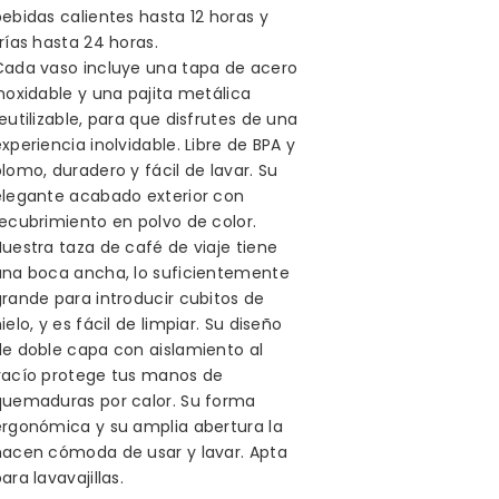
ebidas calientes hasta 12 horas y
rías hasta 24 horas.
Cada vaso incluye una tapa de acero
noxidable y una pajita metálica
eutilizable, para que disfrutes de una
xperiencia inolvidable. Libre de BPA y
lomo, duradero y fácil de lavar. Su
elegante acabado exterior con
recubrimiento en polvo de color.
uestra taza de café de viaje tiene
una boca ancha, lo suficientemente
grande para introducir cubitos de
ielo, y es fácil de limpiar. Su diseño
de doble capa con aislamiento al
vacío protege tus manos de
quemaduras por calor. Su forma
ergonómica y su amplia abertura la
hacen cómoda de usar y lavar. Apta
ara lavavajillas.