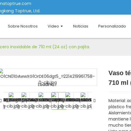
inatoptrue.com
gkang Toptrue, Ltd.
Sobre Nosotros
Video
Noticias
Personalizado
ero inoxidable de 710 ml (24 oz) con pajita.
Vaso té
710 ml 
Loading...
Loading...
Material: a
plástico fr
Aislamiento
mantiene l
mucho tie