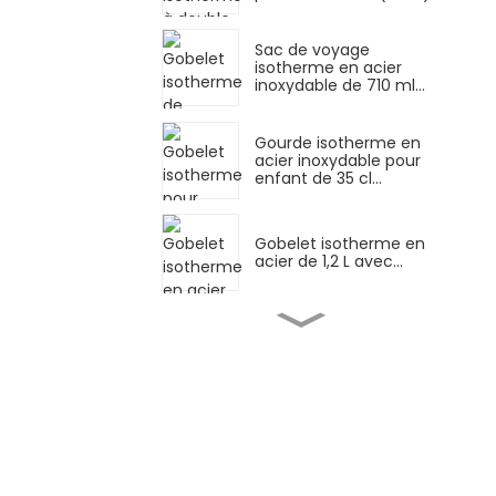
Sac de voyage
isotherme en acier
inoxydable de 710 ml...
Gourde isotherme en
acier inoxydable pour
enfant de 35 cl...
Gobelet isotherme en
acier de 1,2 L avec...
Tasse isotherme en
inox de 1,2 L (40 oz)
avec couvercle anti-
fuite...
Gobelet isotherme en
acier inoxydable de 1,2 L
(40 oz)...