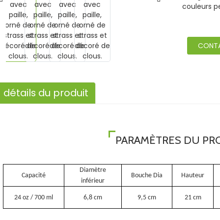
couleurs p
CONT
détails du produit
PARAMÈTRES DU PR
Diamètre
Capacité
Bouche Dia
Hauteur
inférieur
24 oz / 700 ml
6,8 cm
9,5 cm
21 cm