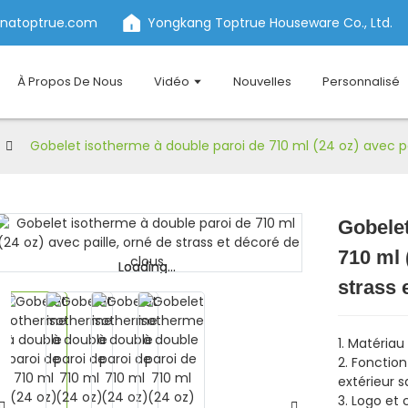
inatoptrue.com
Yongkang Toptrue Houseware Co., Ltd.
À Propos De Nous
Vidéo
Nouvelles
Personnalisé
Gobelet isotherme à double paroi de 710 ml (24 oz) avec pai
Gobelet
710 ml 
Loading...
Loading...
strass 
1. Matériau
2. Fonction
extérieur 
3. Logo et 