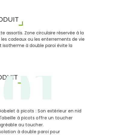
ODUIT
e assortis. Zone circulaire réservée à la
our les cadeaux ou les enterrements de vie
et isotherme à double paroi évite la
01
ODUIT
obelet à picots : Son extérieur en nid
'abeille à picots offre un toucher
agréable au toucher.
solation à double paroi pour