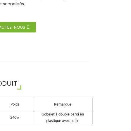
ersonnalisés.
ACTEZ-NOUS
ODUIT
Poids
Remarque
Gobelet à double paroi en
240 g
plastique avec paille