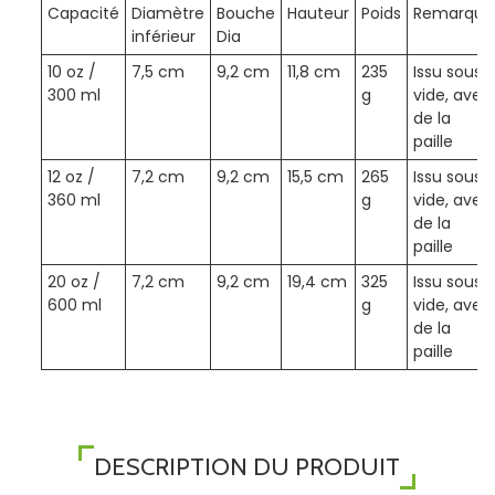
Capacité
Diamètre
Bouche
Hauteur
Poids
Remarque
inférieur
Dia
10 oz /
7,5 cm
9,2 cm
11,8 cm
235
Issu sous
300 ml
g
vide, avec
de la
paille
12 oz /
7,2 cm
9,2 cm
15,5 cm
265
Issu sous
360 ml
g
vide, avec
de la
paille
20 oz /
7,2 cm
9,2 cm
19,4 cm
325
Issu sous
600 ml
g
vide, avec
de la
paille
DESCRIPTION DU PRODUIT