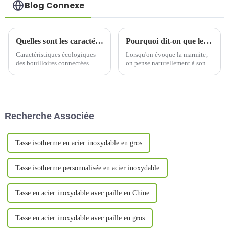
Blog Connexe
Quelles sont les caractéristiques environnementales des bouilloires intelligentes ?
Pourquoi dit-on que les ventes de marmites sont meilleures pendant l’été chaud ?
Caractéristiques écologiques
Lorsqu'on évoque la marmite,
des bouilloires connectées.
on pense naturellement à son
Avec le développement
utilisation pour préparer de la
technologique, les bouilloires
soupe en hiver, afin de pouvoir
connectées ne sont plus de
déguster confortablement une
simples réservoirs d'eau. Elles
gorgée de soupe chaude au
intègrent diverses
moment des repas. Utilise-t-on
Recherche Associée
fonctionnalités écologiques…
des marmites…
Tasse isotherme en acier inoxydable en gros
Tasse isotherme personnalisée en acier inoxydable
Tasse en acier inoxydable avec paille en Chine
Tasse en acier inoxydable avec paille en gros