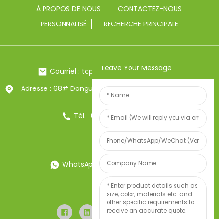
À PROPOS DE NOUS
CONTACTEZ-NOUS
PERSONNALISÉ
RECHERCHE PRINCIPALE
Leave Your Message
Courriel : toptrue2@chinatoptrue.com
Adresse : 68# Dangui Road, ville de Yongkang, Zhejiang,
Chine
Tél. : 0086-13857957906
WhatsApp : 0086-13857957906
Poids:34247497