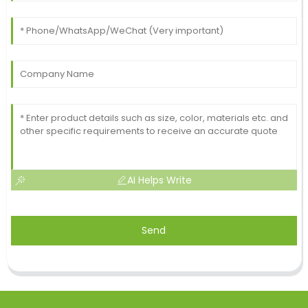
AI Helps Write
Send