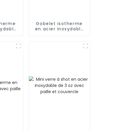
therme
Gobelet isotherme
xydable
en acier inoxydable
 paille
de 40 oz avec
née
poignée et paille,
garde au frais
pendant 24 h