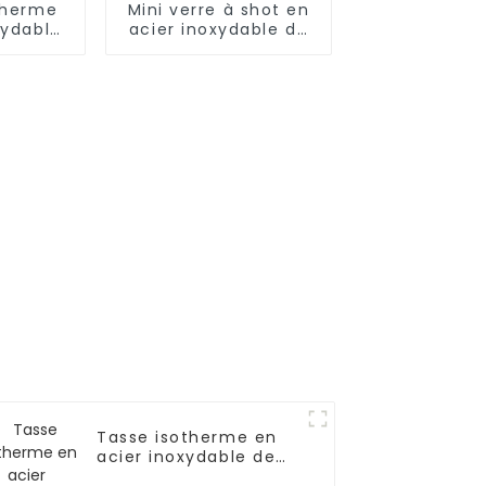
therme
Mini verre à shot en
xydable
acier inoxydable de
lle
3 oz avec paille et
couvercle
Tasse isotherme en
acier inoxydable de
59 cl pour boissons