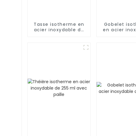
Tasse isotherme en
Gobelet iso
acier inoxydable de
en acier ino
24 oz pour café
de 40 oz avec
et poig