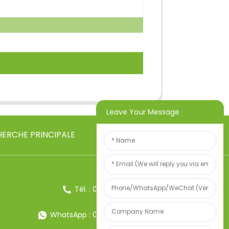
Leave Your Message
ERCHE PRINCIPALE
Tél. : 0086-13857957906
WhatsApp : 0086-13857957906