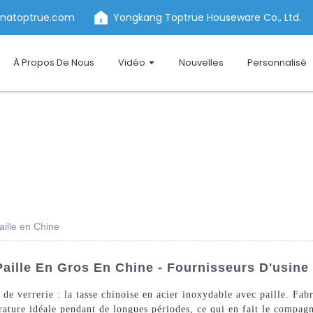
inatoptrue.com
Yongkang Toptrue Houseware Co., Ltd.
À Propos De Nous
Vidéo
Nouvelles
Personnalisé
aille en Chine
aille En Gros En Chine - Fournisseurs D'usine
e verrerie : la tasse chinoise en acier inoxydable avec paille. Fabr
ature idéale pendant de longues périodes, ce qui en fait le compagn