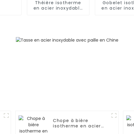
Théière isotherme
Gobelet iso
en acier inoxydable
en acier ino
de 255 ml avec paille
avec pai
6
Chope à bière
isotherme en acier
inoxydable de 17 oz