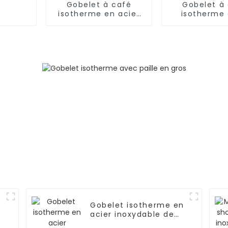
Gobelet à café
Gobelet à
isotherme en acier
isotherme
de 24 oz avec paille
couvercle et
Gobelet isotherme en
acier inoxydable de
1 200 ml avec paille