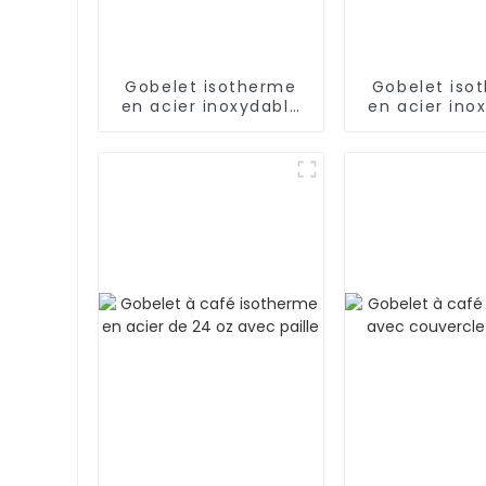
Gobelet isotherme
Gobelet iso
en acier inoxydable
en acier ino
de 40 oz avec
avec pai
poignée et paille,
garde au frais
pendant 24 h