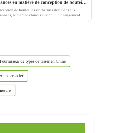
Quelles sont les dernières tendances en matière de conception de bouteilles thermos qui s'adressent aux consommateurs chinois ?
nception de bouteilles isothermes destinées aux
années, le marché chinois a connu un changement
 consommateurs, notamment en ce qui concerne...
Fournisseur de types de tasses en Chine
ermos en acier
 mesure