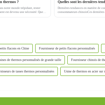
 un thermos ?
ans notre monde trépidant, rester
Dernières tendances en matière de co
ment est devenu une nécessité. Que
consommateurs chinoisCes dernières 
significatif dans les préférences des
etits flacons en Chine
Fournisseur de petits flacons personnalisés
sines de thermos personnalisés de grande taille
Fournisseur chinois de th
nisseurs de tasses thermos personnalisées
Usine de thermos en acier sur