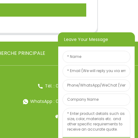
Leave Your Message
ERCHE PRINCIPALE
Tél. : 0086-13857957906
WhatsApp : 0086-13857957906
Poids:34247497