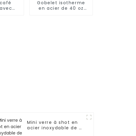
 café
Gobelet isotherme
 avec
en acier de 40 oz
 paille
avec couvercle et
paille
Mini verre à shot en
acier inoxydable de 3
oz avec paille et