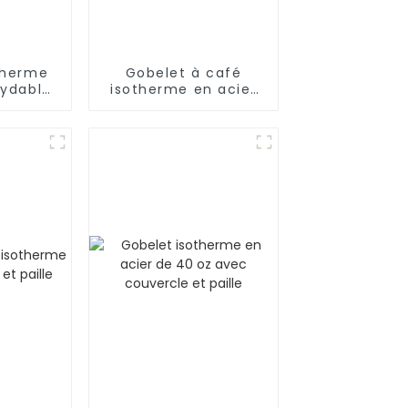
therme
Gobelet à café
xydable
isotherme en acier
lle
avec paille (17 oz/25
oz)