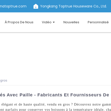
inatoptrue.com
Yongkang Toptrue Houseware Co., Ltd.
À Propos De Nous
Vidéo
Nouvelles
Personnalisé
 gros
s Avec Paille - Fabricants Et Fournisseurs De
, élégant et de haute qualité, vendu en gros ? Découvrez notre ga
t parfaits pour conserver vos boissons à la température idéale, ch